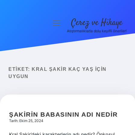
Çerez ve Hikaye
menüyü
aç
Atıştırmalıklarla dolu keyifli öneriler!
Anasayfa
Gizlilik Politikası
Yasal Uyarı
ETIKET:
KRAL ŞAKIR KAÇ YAŞ IÇIN
UYGUN
Hakkımızda
ŞAKIRIN BABASININ ADI NEDIR
Tarih: Ekim 25, 2024
Kral Şakir’deki karakterlerin adı nedir? Önkoşul.