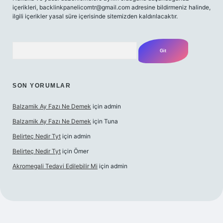
içerikleri,
backlinkpanelicomtr@gmail.com
adresine bildirmeniz halinde,
ilgili içerikler yasal süre içerisinde sitemizden kaldırılacaktır.
Arama
SON YORUMLAR
Balzamik Ay Fazı Ne Demek
için
admin
Balzamik Ay Fazı Ne Demek
için
Tuna
Belirteç Nedir Tyt
için
admin
Belirteç Nedir Tyt
için
Ömer
Akromegali Tedavi Edilebilir Mi
için
admin