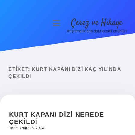
Çerez ve Hikaye
menüyü
aç
Atıştırmalıklarla dolu keyifli öneriler!
Anasayfa
Gizlilik Politikası
Yasal Uyarı
ETIKET:
KURT KAPANI DIZI KAÇ YILINDA
ÇEKILDI
Hakkımızda
KURT KAPANI DIZI NEREDE
ÇEKILDI
Tarih: Aralık 18, 2024