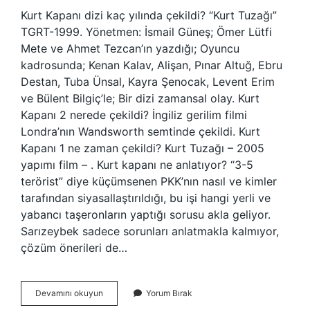
Kurt Kapanı dizi kaç yılında çekildi? “Kurt Tuzağı”
TGRT-1999. Yönetmen: İsmail Güneş; Ömer Lütfi
Mete ve Ahmet Tezcan’ın yazdığı; Oyuncu
kadrosunda; Kenan Kalav, Alişan, Pınar Altuğ, Ebru
Destan, Tuba Ünsal, Kayra Şenocak, Levent Erim
ve Bülent Bilgiç’le; Bir dizi zamansal olay. Kurt
Kapanı 2 nerede çekildi? İngiliz gerilim filmi
Londra’nın Wandsworth semtinde çekildi. Kurt
Kapanı 1 ne zaman çekildi? Kurt Tuzağı – 2005
yapımı film – . Kurt kapanı ne anlatıyor? “3-5
terörist” diye küçümsenen PKK’nın nasıl ve kimler
tarafından siyasallaştırıldığı, bu işi hangi yerli ve
yabancı taşeronların yaptığı sorusu akla geliyor.
Sarızeybek sadece sorunları anlatmakla kalmıyor,
çözüm önerileri de…
Kurt
Devamını okuyun
Yorum Bırak
Kapanı