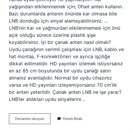
yağışından etkilenmemek için; Ofset anten kullanın.
Bazı durumlarda antenin önünde kar olmasa bile
LNB donduğu için sinyal alamayabilirsiniz. …
LNB’nin kar ve yağmurdan etkilenmemesi için önü
açık olduğu sürece üzerine plastik şişe
koyabilirsiniz. İyi bir çanak anten nasıl olmalı?
Uydu çanağının verimli çalışması için LNB, kablo ve
hat montajı, F-konnektörleri ve ayrıca işçiliğe
dikkat edilmelidir. HD yayınları izlemek istiyorsanız
en az 85 cm boyutunda bir uydu çanağı satın
almanız avantajlıdır. Normal bir uydu cihazınız
varsa ve HD yayınları izleyemiyorsanız 70 cm’lik
bir anten yeterlidir. Çanak anten LNB ne işe yarar?
LNB’ler aldıkları uydu sinyallerini…
Çanak
Devamını okuyun
Yorum Bırak
Anten
Kar