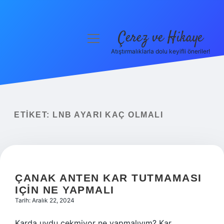
Çerez ve Hikaye
menüyü
aç
Atıştırmalıklarla dolu keyifli öneriler!
Anasayfa
Gizlilik Politikası
Yasal Uyarı
ETIKET:
LNB AYARI KAÇ OLMALI
Hakkımızda
ÇANAK ANTEN KAR TUTMAMASI
IÇIN NE YAPMALI
Tarih: Aralık 22, 2024
Karda uydu çekmiyor ne yapmalıyım? Kar