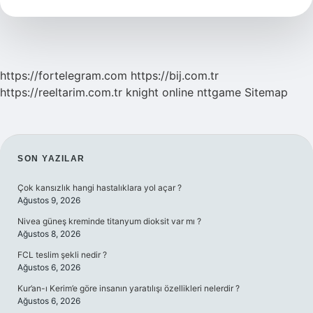
Tutmaması
Için
Ne
Yapmalı
https://fortelegram.com
https://bij.com.tr
https://reeltarim.com.tr
knight online
nttgame
Sitemap
SIDEBAR
SON YAZILAR
Çok kansızlık hangi hastalıklara yol açar ?
Ağustos 9, 2026
Nivea güneş kreminde titanyum dioksit var mı ?
Ağustos 8, 2026
FCL teslim şekli nedir ?
Ağustos 6, 2026
Kur’an-ı Kerim’e göre insanın yaratılışı özellikleri nelerdir ?
Ağustos 6, 2026