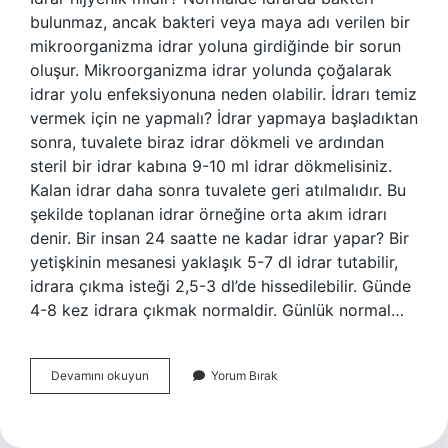
bulunmaz, ancak bakteri veya maya adı verilen bir
mikroorganizma idrar yoluna girdiğinde bir sorun
oluşur. Mikroorganizma idrar yolunda çoğalarak
idrar yolu enfeksiyonuna neden olabilir. İdrarı temiz
vermek için ne yapmalı? İdrar yapmaya başladıktan
sonra, tuvalete biraz idrar dökmeli ve ardından
steril bir idrar kabına 9-10 ml idrar dökmelisiniz.
Kalan idrar daha sonra tuvalete geri atılmalıdır. Bu
şekilde toplanan idrar örneğine orta akım idrarı
denir. Bir insan 24 saatte ne kadar idrar yapar? Bir
yetişkinin mesanesi yaklaşık 5-7 dl idrar tutabilir,
idrara çıkma isteği 2,5-3 dl’de hissedilebilir. Günde
4-8 kez idrara çıkmak normaldir. Günlük normal…
İDrar
Devamını okuyun
Yorum Bırak
Ne
Kadar
Temiz