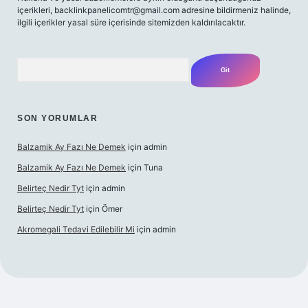
içerikleri,
backlinkpanelicomtr@gmail.com
adresine bildirmeniz halinde,
ilgili içerikler yasal süre içerisinde sitemizden kaldırılacaktır.
Arama
SON YORUMLAR
Balzamik Ay Fazı Ne Demek
için
admin
Balzamik Ay Fazı Ne Demek
için
Tuna
Belirteç Nedir Tyt
için
admin
Belirteç Nedir Tyt
için
Ömer
Akromegali Tedavi Edilebilir Mi
için
admin