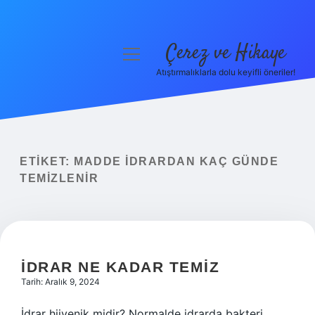
Çerez ve Hikaye
menüyü
aç
Atıştırmalıklarla dolu keyifli öneriler!
Anasayfa
Gizlilik Politikası
Yasal Uyarı
ETIKET:
MADDE IDRARDAN KAÇ GÜNDE
TEMIZLENIR
Hakkımızda
İDRAR NE KADAR TEMIZ
Tarih: Aralık 9, 2024
İdrar hijyenik midir? Normalde idrarda bakteri