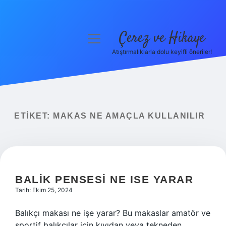
Çerez ve Hikaye
menüyü
aç
Atıştırmalıklarla dolu keyifli öneriler!
Anasayfa
Gizlilik Politikası
Yasal Uyarı
ETIKET:
MAKAS NE AMAÇLA KULLANILIR
Hakkımızda
BALIK PENSESI NE ISE YARAR
Tarih: Ekim 25, 2024
Balıkçı makası ne işe yarar? Bu makaslar amatör ve
sportif balıkçılar için kıyıdan veya tekneden