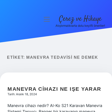
Çerez ve Hikaye
menüyü
aç
Atıştırmalıklarla dolu keyifli öneriler!
Anasayfa
Gizlilik Politikası
Yasal Uyarı
ETIKET:
MANEVRA TEDAVISI NE DEMEK
Hakkımızda
MANEVRA CIHAZI NE IŞE YARAR
Tarih: Aralık 18, 2024
Manevra cihazı nedir? Al-Ko S21 Karavan Manevra
Sistemi Taşıyıcı, Ranger bir karavanın manevra