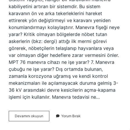
kabiliyetini artıran bir sistemdir. Bu sistem
karavanın ön ve arka tekerleklerini hareket
ettirerek yön değiştirmeyi ve karavanı yeniden
konumlandırmayı kolaylaştırır. Manevra fişeği neye
yarar? Kritik olmayan bölgelerde nöbet tutan
askerlerin (bkz: dergi) attığı ilk mermi görevi
görerek, nöbetçilerin telaşlanıp hayvanlara veya
var olmayan diğer hedeflere zarar vermesini önler.
MPT 76 manevra cihazı ne işe yarar? 7. Manevra
çubuğu ne işe yarar? Dış ortamda bulunan,
zamanla korozyona uğramış ve kendi kontrol
mekanizmaları ile açılamayacak duruma gelmiş 3-
36 kV arasındaki devre kesicilerin açma-kapama
işlemi için kullanılır. Manevra tedavisi ne…
Manevra
Devamını okuyun
Yorum Bırak
Cihazı
Ne