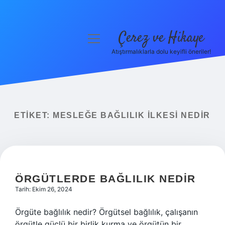
Çerez ve Hikaye
menüyü
aç
Atıştırmalıklarla dolu keyifli öneriler!
Anasayfa
Gizlilik Politikası
Yasal Uyarı
ETIKET:
MESLEĞE BAĞLILIK ILKESI NEDIR
Hakkımızda
ÖRGÜTLERDE BAĞLILIK NEDIR
Tarih: Ekim 26, 2024
Örgüte bağlılık nedir? Örgütsel bağlılık, çalışanın
örgütle güçlü bir birlik kurma ve örgütün bir