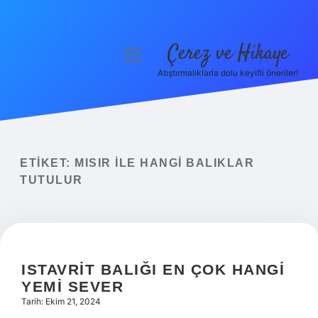
Çerez ve Hikaye
menüyü
aç
Atıştırmalıklarla dolu keyifli öneriler!
Anasayfa
Gizlilik Politikası
Yasal Uyarı
ETIKET:
MISIR ILE HANGI BALIKLAR
TUTULUR
Hakkımızda
ISTAVRIT BALIĞI EN ÇOK HANGI
YEMI SEVER
Tarih: Ekim 21, 2024