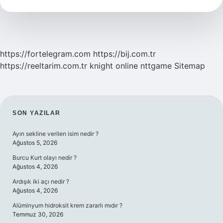
Çok
Hangi
Yemi
Sever
https://fortelegram.com
https://bij.com.tr
https://reeltarim.com.tr
knight online
nttgame
Sitemap
SIDEBAR
SON YAZILAR
Ayın sekline verilen isim nedir ?
Ağustos 5, 2026
Burcu Kurt olayı nedir ?
Ağustos 4, 2026
Ardışık iki açı nedir ?
Ağustos 4, 2026
Alüminyum hidroksit krem zararlı mıdır ?
Temmuz 30, 2026