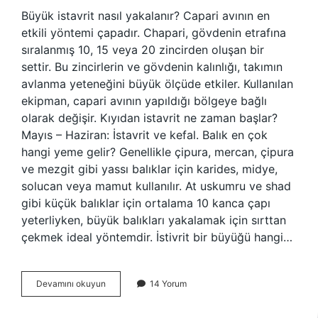
Büyük istavrit nasıl yakalanır? Capari avının en
etkili yöntemi çapadır. Chapari, gövdenin etrafına
sıralanmış 10, 15 veya 20 zincirden oluşan bir
settir. Bu zincirlerin ve gövdenin kalınlığı, takımın
avlanma yeteneğini büyük ölçüde etkiler. Kullanılan
ekipman, capari avının yapıldığı bölgeye bağlı
olarak değişir. Kıyıdan istavrit ne zaman başlar?
Mayıs – Haziran: İstavrit ve kefal. Balık en çok
hangi yeme gelir? Genellikle çipura, mercan, çipura
ve mezgit gibi yassı balıklar için karides, midye,
solucan veya mamut kullanılır. At uskumru ve shad
gibi küçük balıklar için ortalama 10 kanca çapı
yeterliyken, büyük balıkları yakalamak için sırttan
çekmek ideal yöntemdir. İstivrit bir büyüğü hangi…
Istavrit
Devamını okuyun
14 Yorum
Balığı
En