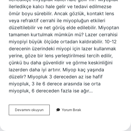
ilerledikçe kalıcı hale gelir ve tedavi edilmezse
ömür boyu sürebilir. Ancak gözlük, kontakt lens
veya refraktif cerrahi ile miyopluğun etkileri
düzeltilebilir ve net görüş elde edilebilir. Miyoptan
tamamen kurtulmak mümkün mü? Lazer cerrahisi
miyopiyi büyük ölçüde ortadan kaldırabilir. 10-12
derecenin üzerindeki miyopi için lazer kullanmak
yerine, göze bir lens yerleştirilmesi tercih edilir,
çünkü bu daha güvenlidir ve görme keskinliğini
lazerden daha iyi artırır. Miyop kaç yaşında
düzelir? Miyopluk 3 dereceden az ise hafif
miyopluk, 3 ile 6 derece arasında ise orta
miyopluk, 6 dereceden fazla ise ağır…
Miyop
Devamını okuyun
Yorum Bırak
Ameliyatsız
Geçer
Mi