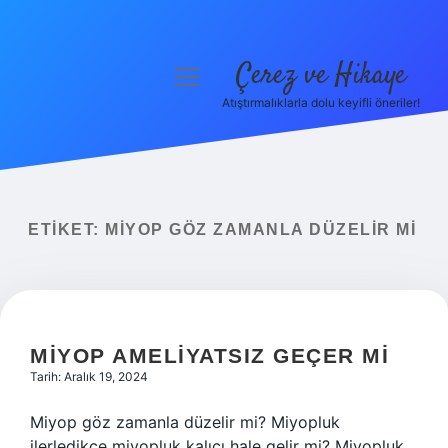
Çerez ve Hikaye
menüyü
aç
Atıştırmalıklarla dolu keyifli öneriler!
Anasayfa
Gizlilik Politikası
Yasal Uyarı
ETIKET:
MIYOP GÖZ ZAMANLA DÜZELIR MI
Hakkımızda
MIYOP AMELIYATSIZ GEÇER MI
Tarih: Aralık 19, 2024
Miyop göz zamanla düzelir mi? Miyopluk
ilerledikçe miyopluk kalıcı hale gelir mi? Miyopluk