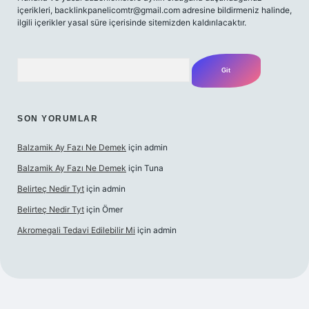
içerikleri,
backlinkpanelicomtr@gmail.com
adresine bildirmeniz halinde,
ilgili içerikler yasal süre içerisinde sitemizden kaldırılacaktır.
Arama
SON YORUMLAR
Balzamik Ay Fazı Ne Demek
için
admin
Balzamik Ay Fazı Ne Demek
için
Tuna
Belirteç Nedir Tyt
için
admin
Belirteç Nedir Tyt
için
Ömer
Akromegali Tedavi Edilebilir Mi
için
admin