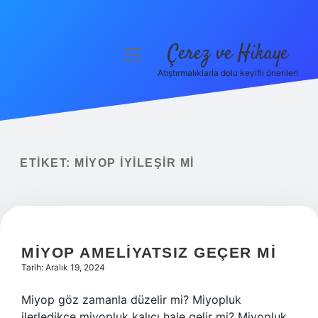
Çerez ve Hikaye
menüyü
aç
Atıştırmalıklarla dolu keyifli öneriler!
Anasayfa
Gizlilik Politikası
Yasal Uyarı
ETIKET:
MIYOP IYILEŞIR MI
Hakkımızda
MIYOP AMELIYATSIZ GEÇER MI
Tarih: Aralık 19, 2024
Miyop göz zamanla düzelir mi? Miyopluk
ilerledikçe miyopluk kalıcı hale gelir mi? Miyopluk