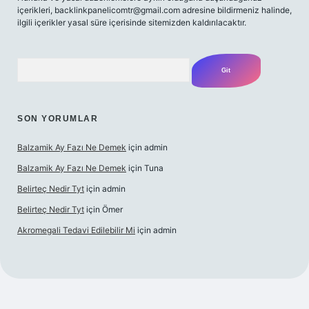
içerikleri,
backlinkpanelicomtr@gmail.com
adresine bildirmeniz halinde,
ilgili içerikler yasal süre içerisinde sitemizden kaldırılacaktır.
Arama
SON YORUMLAR
Balzamik Ay Fazı Ne Demek
için
admin
Balzamik Ay Fazı Ne Demek
için
Tuna
Belirteç Nedir Tyt
için
admin
Belirteç Nedir Tyt
için
Ömer
Akromegali Tedavi Edilebilir Mi
için
admin