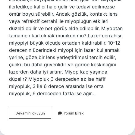
ilerledikçe kalıcı hale gelir ve tedavi edilmezse
ömür boyu sürebilir. Ancak gözlük, kontakt lens
veya refraktif cerrahi ile miyopluğun etkileri
düzeltilebilir ve net görüş elde edilebilir. Miyoptan
tamamen kurtulmak mümkün mü? Lazer cerrahisi
miyopiyi büyük ölçüde ortadan kaldırabilir. 10-12
derecenin üzerindeki miyopi için lazer kullanmak
yerine, göze bir lens yerleştirilmesi tercih edilir,
çünkü bu daha güvenlidir ve görme keskinliğini
lazerden daha iyi artırır. Miyop kaç yaşında
düzelir? Miyopluk 3 dereceden az ise hafif
miyopluk, 3 ile 6 derece arasında ise orta
miyopluk, 6 dereceden fazla ise ağır…
Miyop
Devamını okuyun
Yorum Bırak
Ameliyatsız
Geçer
Mi