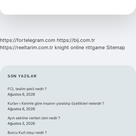
Üstüne
Hangi
Renk
Olur
https://fortelegram.com
https://bij.com.tr
https://reeltarim.com.tr
knight online
nttgame
Sitemap
SIDEBAR
SON YAZILAR
FCL teslim şekli nedir ?
Ağustos 6, 2026
Kur’an-ı Kerim’e göre insanın yaratılışı özellikleri nelerdir ?
Ağustos 6, 2026
Ayın sekline verilen isim nedir ?
Ağustos 5, 2026
Burcu Kurt olayı nedir ?