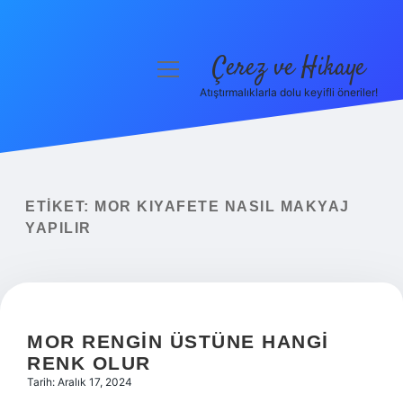
Çerez ve Hikaye
menüyü
aç
Atıştırmalıklarla dolu keyifli öneriler!
Anasayfa
Gizlilik Politikası
Yasal Uyarı
ETIKET:
MOR KIYAFETE NASIL MAKYAJ
YAPILIR
Hakkımızda
MOR RENGIN ÜSTÜNE HANGI
RENK OLUR
Tarih: Aralık 17, 2024