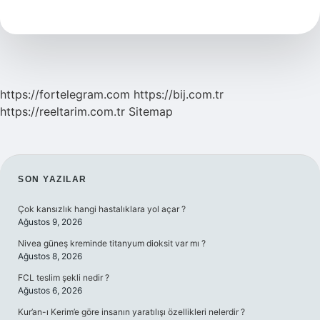
Ne
Işe
Yarar
https://fortelegram.com
https://bij.com.tr
https://reeltarim.com.tr
Sitemap
SIDEBAR
SON YAZILAR
Çok kansızlık hangi hastalıklara yol açar ?
Ağustos 9, 2026
Nivea güneş kreminde titanyum dioksit var mı ?
Ağustos 8, 2026
FCL teslim şekli nedir ?
Ağustos 6, 2026
Kur’an-ı Kerim’e göre insanın yaratılışı özellikleri nelerdir ?