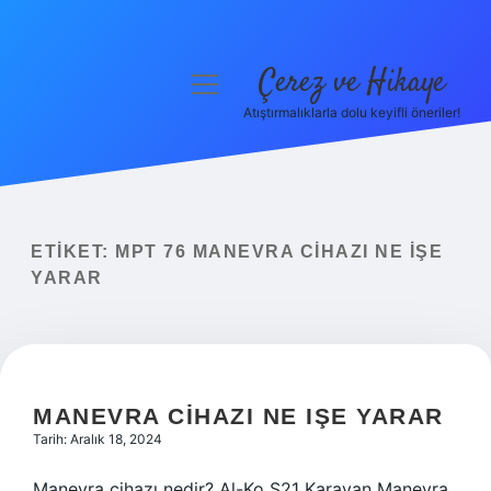
Çerez ve Hikaye
menüyü
aç
Atıştırmalıklarla dolu keyifli öneriler!
Anasayfa
Gizlilik Politikası
Yasal Uyarı
ETIKET:
MPT 76 MANEVRA CIHAZI NE IŞE
YARAR
Hakkımızda
MANEVRA CIHAZI NE IŞE YARAR
Tarih: Aralık 18, 2024
Manevra cihazı nedir? Al-Ko S21 Karavan Manevra