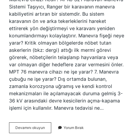
Sistemi Taşıyıcı, Ranger bir karavanın manevra
kabiliyetini artıran bir sistemdir. Bu sistem
karavanın ön ve arka tekerleklerini hareket
ettirerek yön değiştirmeyi ve karavanı yeniden
konumlandırmayı kolaylaştırır. Manevra fişeği neye
yarar? Kritik olmayan bölgelerde nöbet tutan
askerlerin (bkz: dergi) attığı ilk mermi görevi
görerek, nöbetçilerin telaşlanıp hayvanlara veya
var olmayan diğer hedeflere zarar vermesini önler.
MPT 76 manevra cihazı ne işe yarar? 7. Manevra
çubuğu ne işe yarar? Dış ortamda bulunan,
zamanla korozyona uğramış ve kendi kontrol
mekanizmaları ile açılamayacak duruma gelmiş 3-
36 kV arasındaki devre kesicilerin açma-kapama
işlemi için kullanılır. Manevra tedavisi ne…
Manevra
Devamını okuyun
Yorum Bırak
Cihazı