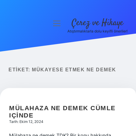
Çerez ve Hikaye
menüyü
aç
Atıştırmalıklarla dolu keyifli öneriler!
Anasayfa
Gizlilik Politikası
Yasal Uyarı
ETIKET:
MÜKAYESE ETMEK NE DEMEK
Hakkımızda
MÜLAHAZA NE DEMEK CÜMLE
IÇINDE
Tarih: Ekim 12, 2024
Mülahaza ne demek TDK? Bir konu hakkında