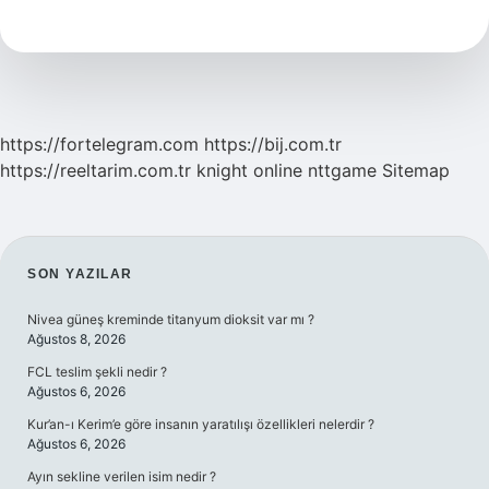
Demek
Cümle
Içinde
https://fortelegram.com
https://bij.com.tr
https://reeltarim.com.tr
knight online
nttgame
Sitemap
SIDEBAR
SON YAZILAR
Nivea güneş kreminde titanyum dioksit var mı ?
Ağustos 8, 2026
FCL teslim şekli nedir ?
Ağustos 6, 2026
Kur’an-ı Kerim’e göre insanın yaratılışı özellikleri nelerdir ?
Ağustos 6, 2026
Ayın sekline verilen isim nedir ?