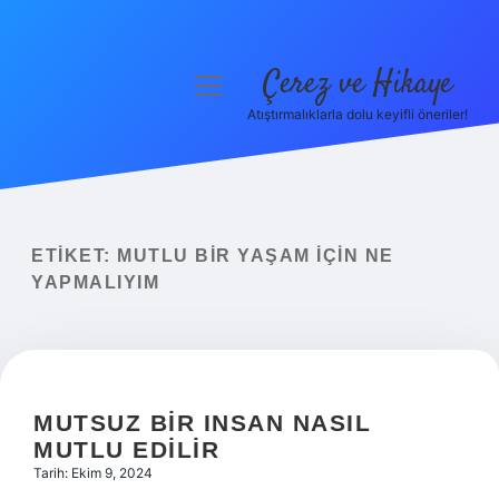
Çerez ve Hikaye
menüyü
aç
Atıştırmalıklarla dolu keyifli öneriler!
Anasayfa
Gizlilik Politikası
Yasal Uyarı
ETIKET:
MUTLU BIR YAŞAM IÇIN NE
YAPMALIYIM
Hakkımızda
MUTSUZ BIR INSAN NASIL
MUTLU EDILIR
Tarih: Ekim 9, 2024