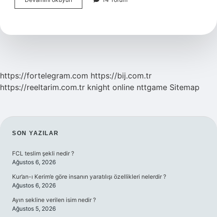
Bir
Insan
Nasıl
Mutlu
Edilir
https://fortelegram.com
https://bij.com.tr
https://reeltarim.com.tr
knight online
nttgame
Sitemap
SIDEBAR
SON YAZILAR
FCL teslim şekli nedir ?
Ağustos 6, 2026
Kur’an-ı Kerim’e göre insanın yaratılışı özellikleri nelerdir ?
Ağustos 6, 2026
Ayın sekline verilen isim nedir ?
Ağustos 5, 2026