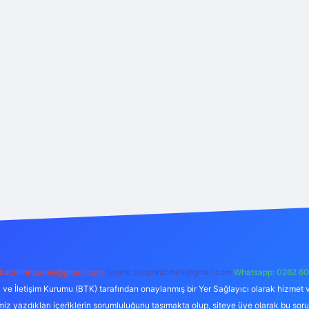
backlinkpaneli@gmail.com
Teams:
forumhizmeti@gmail.com
Whatsapp: 0262 60
i ve İletişim Kurumu (BTK) tarafından onaylanmış bir Yer Sağlayıcı olarak hizmet v
azdıkları içeriklerin sorumluluğunu taşımakta olup, siteye üye olarak bu sorumlul