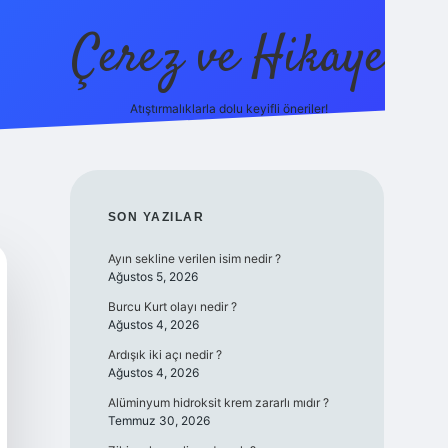
Çerez ve Hikaye
Atıştırmalıklarla dolu keyifli öneriler!
betexper
SIDEBAR
SON YAZILAR
Ayın sekline verilen isim nedir ?
Ağustos 5, 2026
Burcu Kurt olayı nedir ?
Ağustos 4, 2026
Ardışık iki açı nedir ?
Ağustos 4, 2026
Alüminyum hidroksit krem zararlı mıdır ?
Temmuz 30, 2026