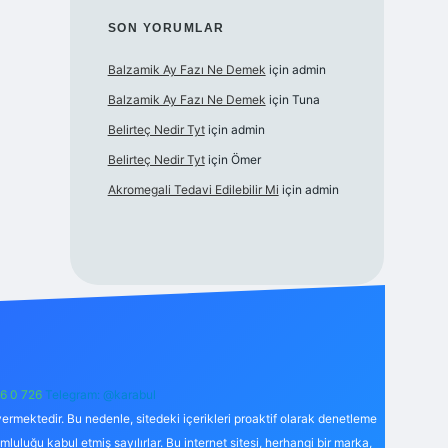
SON YORUMLAR
Balzamik Ay Fazı Ne Demek
için
admin
Balzamik Ay Fazı Ne Demek
için
Tuna
Belirteç Nedir Tyt
için
admin
Belirteç Nedir Tyt
için
Ömer
Akromegali Tedavi Edilebilir Mi
için
admin
6 0 726
Telegram: @karabul
ermektedir. Bu nedenle, sitedeki içerikleri proaktif olarak denetleme
uğu kabul etmiş sayılırlar. Bu internet sitesi, herhangi bir marka,