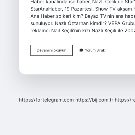
Haber kanalında ise haber, Nazlı Çelik ile Star
StarAnaHaber, 19 Pazartesi. Show TV akşam h
Ana Haber spikeri kim? Beyaz TV’nin ana haber
sunuluyor. Nazlı Öztarhan kimdir? VEPA Grub
reklamcı Nail Keçili’nin kızı Nazlı Keçili ile 20
Star
Devamını okuyun
Yorum Bırak
Tv
Ana
Haber
Spikeri
Kim
https://fortelegram.com
https://bij.com.tr
https://r