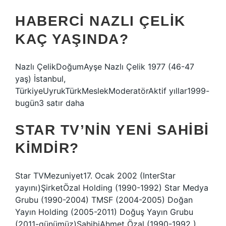
HABERCI NAZLI ÇELIK
KAÇ YAŞINDA?
Nazlı ÇelikDoğumAyşe Nazlı Çelik 1977 (46-47
yaş) İstanbul,
TürkiyeUyrukTürkMeslekModeratörAktif yıllar1999-
bugün3 satır daha
STAR TV’NIN YENI SAHIBI
KIMDIR?
Star TVMezuniyet17. Ocak 2002 (InterStar
yayını)ŞirketÖzal Holding (1990-1992) Star Medya
Grubu (1990-2004) TMSF (2004-2005) Doğan
Yayın Holding (2005-2011) Doğuş Yayın Grubu
(2011-günümüz)SahibiAhmet Özal (1990-1992 )