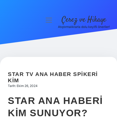
Çerez ve Hikaye
menüyü
aç
Atıştırmalıklarla dolu keyifli öneriler!
Anasayfa
Gizlilik Politikası
Yasal Uyarı
Hakkımızda
STAR TV ANA HABER SPIKERI
KIM
Tarih: Ekim 26, 2024
STAR ANA HABERI
KIM SUNUYOR?