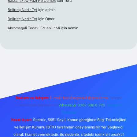
Balzamik Ay Fazı Ne Demek
için
Tuna
Belirteç Nedir Tyt
için
admin
Belirteç Nedir Tyt
için
Ömer
Akromegali Tedavi Edilebilir Mi
için
admin
exper
Reklam ve İletişim:
E-mail:
backlinkpaneli@gmail.com
Teams:
forumhizmeti@gmail.com
Whatsapp: 0262 606 0 726
Telegram:
@karabul
Yasal Uyarı:
Sitemiz, 5651 Sayılı Kanun gereğince Bilgi Teknolojileri
ve İletişim Kurumu (BTK) tarafından onaylanmış bir Yer Sağlayıcı
olarak hizmet vermektedir. Bu nedenle, sitedeki içerikleri proaktif