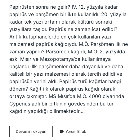
Papirüsten sonra ne gelir? IV. 12. yüzyıla kadar
papirüs ve parşömen birlikte kullanıldı. 20. yüzyıla
kadar tek yazı ortamı olarak kültürü sonraki
yüzyıllara taşıdı. Papirüs ne zaman icat edildi?
Antik kütüphanelerde en çok kullanılan yazı
malzemesi papirüs kağıdıydı. M.Ö. Parşömen ilk ne
zaman yapıldı? Parşömen kağıdı, M.Ö. 2. yüzyılda
eski Mısır ve Mezopotamya’da kullanılmaya
başlandı. İlk parşömenler daha dayanıklı ve daha
kaliteli bir yazı malzemesi olarak tercih edildi ve
papirüsün yerini aldı. Papirüs türü kağıtlar hangi
dönem? Kağıt ilk olarak papirüs kağıdı olarak
ortaya çıkmıştır. MS Mısır’da M.Ö. 4000 civarında
Cyperius adlı bir bitkinin gövdesinden bu tür
kağıdın yapıldığı bilinmektedir.…
Papirüs
Devamını okuyun
Yorum Bırak
Mü