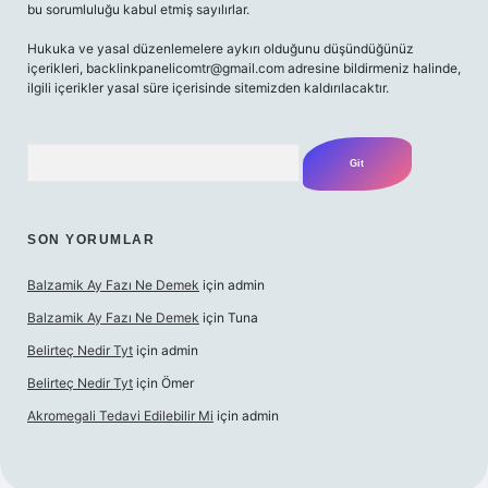
bu sorumluluğu kabul etmiş sayılırlar.
Hukuka ve yasal düzenlemelere aykırı olduğunu düşündüğünüz
içerikleri,
backlinkpanelicomtr@gmail.com
adresine bildirmeniz halinde,
ilgili içerikler yasal süre içerisinde sitemizden kaldırılacaktır.
Arama
SON YORUMLAR
Balzamik Ay Fazı Ne Demek
için
admin
Balzamik Ay Fazı Ne Demek
için
Tuna
Belirteç Nedir Tyt
için
admin
Belirteç Nedir Tyt
için
Ömer
Akromegali Tedavi Edilebilir Mi
için
admin