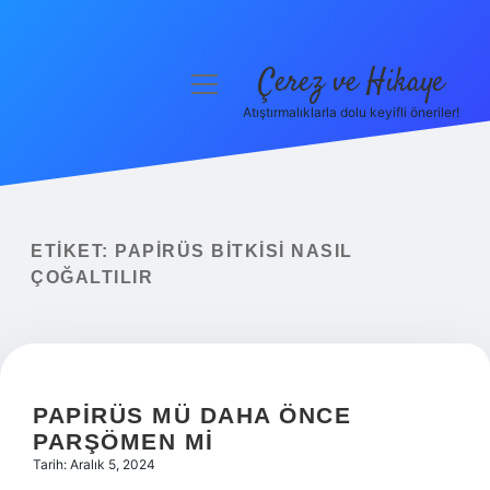
Çerez ve Hikaye
menüyü
aç
Atıştırmalıklarla dolu keyifli öneriler!
Anasayfa
Gizlilik Politikası
Yasal Uyarı
ETIKET:
PAPIRÜS BITKISI NASIL
ÇOĞALTILIR
Hakkımızda
PAPIRÜS MÜ DAHA ÖNCE
PARŞÖMEN MI
Tarih: Aralık 5, 2024