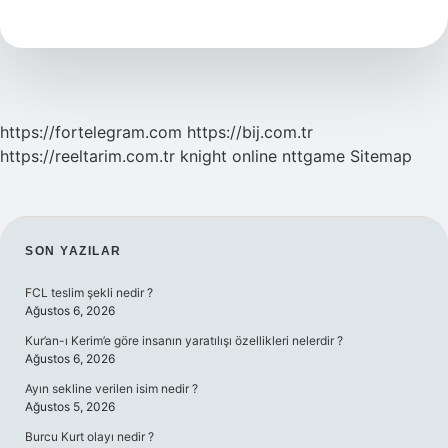
Daha
Önce
Parşömen
Mi
https://fortelegram.com
https://bij.com.tr
https://reeltarim.com.tr
knight online
nttgame
Sitemap
SIDEBAR
SON YAZILAR
FCL teslim şekli nedir ?
Ağustos 6, 2026
Kur’an-ı Kerim’e göre insanın yaratılışı özellikleri nelerdir ?
Ağustos 6, 2026
Ayın sekline verilen isim nedir ?
Ağustos 5, 2026
Burcu Kurt olayı nedir ?