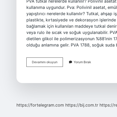
PVA tutkal nerelerde kullanılır? Polivinil aseta
kullanıma uygundur. Pva: Polivinil asetat, emül
yapıştırıcı nerelerde kullanılır? Tutkal, ahşap 
plastikte, kırtasiyede ve dekorasyon işlerinde k
bağlamak için kullanılan maddeye tutkal denir
veya rulo ile sıcak ve soğuk uygulanabilir. P
dietilen glikol ile polimerizasyonun %88’inin 
olduğu anlamına gelir. PVA 1788, soğuk suda bi
Polimer
Devamını okuyun
Yorum Bırak
Tutkal
Nerede
Kullanılır
https://fortelegram.com
https://bij.com.tr
https://r