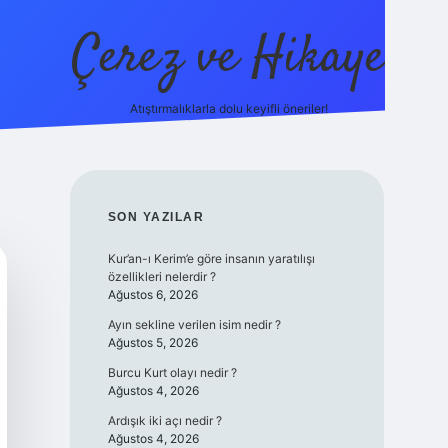
Çerez ve Hikaye
Atıştırmalıklarla dolu keyifli öneriler!
betexper
SIDEBAR
SON YAZILAR
Kur’an-ı Kerim’e göre insanın yaratılışı
özellikleri nelerdir ?
Ağustos 6, 2026
Ayın sekline verilen isim nedir ?
Ağustos 5, 2026
Burcu Kurt olayı nedir ?
Ağustos 4, 2026
Ardışık iki açı nedir ?
Ağustos 4, 2026