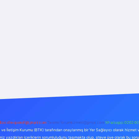
backlinkpaneli@gmail.com
Teams:
forumhizmeti@gmail.com
Whatsapp: 0262 60
i ve İletişim Kurumu (BTK) tarafından onaylanmış bir Yer Sağlayıcı olarak hizmet v
azdıkları içeriklerin sorumluluğunu taşımakta olup, siteye üye olarak bu sorumlul