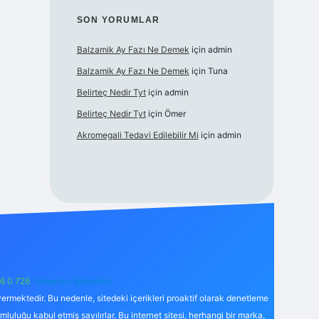
SON YORUMLAR
Balzamik Ay Fazı Ne Demek
için
admin
Balzamik Ay Fazı Ne Demek
için
Tuna
Belirteç Nedir Tyt
için
admin
Belirteç Nedir Tyt
için
Ömer
Akromegali Tedavi Edilebilir Mi
için
admin
6 0 726
Telegram: @karabul
ermektedir. Bu nedenle, sitedeki içerikleri proaktif olarak denetleme
uğu kabul etmiş sayılırlar. Bu internet sitesi, herhangi bir marka,