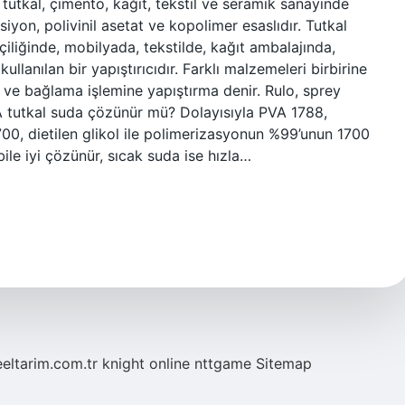
t tutkal, çimento, kağıt, tekstil ve seramik sanayinde
siyon, polivinil asetat ve kopolimer esaslıdır. Tutkal
işçiliğinde, mobilyada, tekstilde, kağıt ambalajında,
ullanılan bir yapıştırıcıdır. Farklı malzemeleri birbirine
 ve bağlama işlemine yapıştırma denir. Rulo, sprey
VA tutkal suda çözünür mü? Dolayısıyla PVA 1788,
1700, dietilen glikol ile polimerizasyonun %99’unun 1700
le iyi çözünür, sıcak suda ise hızla…
eeltarim.com.tr
knight online
nttgame
Sitemap