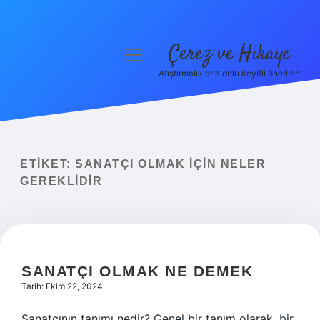
Çerez ve Hikaye
menüyü
aç
Atıştırmalıklarla dolu keyifli öneriler!
Anasayfa
Gizlilik Politikası
Yasal Uyarı
ETIKET:
SANATÇI OLMAK IÇIN NELER
GEREKLIDIR
Hakkımızda
SANATÇI OLMAK NE DEMEK
Tarih: Ekim 22, 2024
Sanatçının tanımı nedir? Genel bir tanım olarak, bir