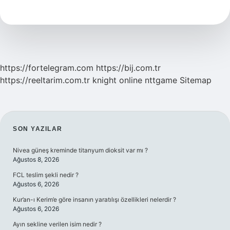
Ne
Demek
https://fortelegram.com
https://bij.com.tr
https://reeltarim.com.tr
knight online
nttgame
Sitemap
SIDEBAR
SON YAZILAR
Nivea güneş kreminde titanyum dioksit var mı ?
Ağustos 8, 2026
FCL teslim şekli nedir ?
Ağustos 6, 2026
Kur’an-ı Kerim’e göre insanın yaratılışı özellikleri nelerdir ?
Ağustos 6, 2026
Ayın sekline verilen isim nedir ?