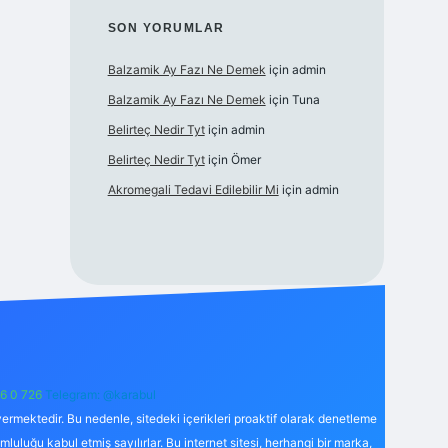
SON YORUMLAR
Balzamik Ay Fazı Ne Demek
için
admin
Balzamik Ay Fazı Ne Demek
için
Tuna
Belirteç Nedir Tyt
için
admin
Belirteç Nedir Tyt
için
Ömer
Akromegali Tedavi Edilebilir Mi
için
admin
6 0 726
Telegram: @karabul
ermektedir. Bu nedenle, sitedeki içerikleri proaktif olarak denetleme
uğu kabul etmiş sayılırlar. Bu internet sitesi, herhangi bir marka,