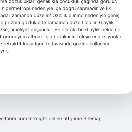
ama bozuklukları genellikle çocukluk çağında görülür.
hipermetropi nedeniyle içe doğru sapmadır ve ilk
e kadar zamanda düzelir? Özellikle inme nedeniyle geniş
e prizma gözlüklerle tamamen düzeltilebilir. 6 aylık
e, ameliyat düşünülür. Ek olarak, bu 6 aylık bekleme
ft görmeyi azaltmak için botulinum toksin enjeksiyonları
 ve refraktif kusurların tedavisinde gözlük kullanımı
aynı…
eeltarim.com.tr
knight online
nttgame
Sitemap