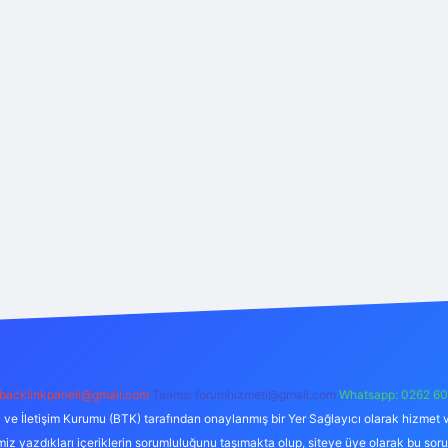
backlinkpaneli@gmail.com
Teams:
forumhizmeti@gmail.com
Whatsapp: 0262 60
i ve İletişim Kurumu (BTK) tarafından onaylanmış bir Yer Sağlayıcı olarak hizmet v
azdıkları içeriklerin sorumluluğunu taşımakta olup, siteye üye olarak bu sorumlul