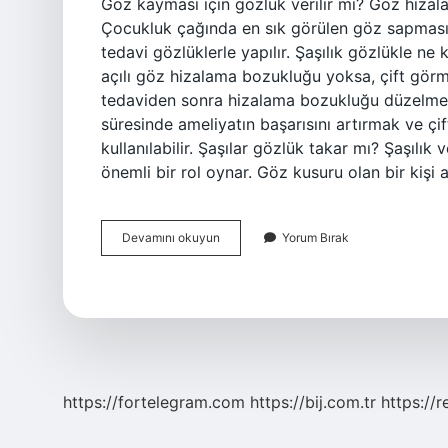
Göz kayması için gözlük verilir mi? Göz hizal
Çocukluk çağında en sık görülen göz sapması 
tedavi gözlüklerle yapılır. Şaşılık gözlükle n
açılı göz hizalama bozukluğu yoksa, çift görm
tedaviden sonra hizalama bozukluğu düzelmezs
süresinde ameliyatın başarısını artırmak ve çi
kullanılabilir. Şaşılar gözlük takar mı? Şaşılık
önemli bir rol oynar. Göz kusuru olan bir kişi 
Göz
Devamını okuyun
Yorum Bırak
Kayması
Için
Gözlük
Takılır
Mı
https://fortelegram.com
https://bij.com.tr
https://r