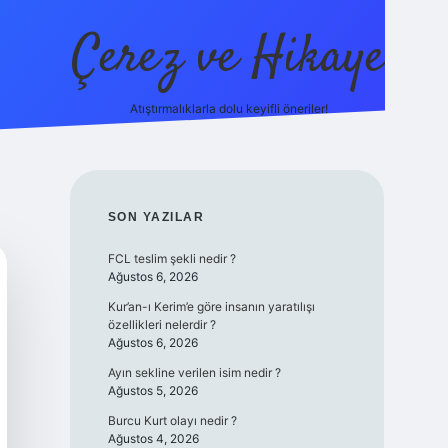
Çerez ve Hikaye
Atıştırmalıklarla dolu keyifli öneriler!
betexper
SIDEBAR
SON YAZILAR
FCL teslim şekli nedir ?
Ağustos 6, 2026
Kur’an-ı Kerim’e göre insanın yaratılışı
özellikleri nelerdir ?
Ağustos 6, 2026
Ayın sekline verilen isim nedir ?
Ağustos 5, 2026
Burcu Kurt olayı nedir ?
Ağustos 4, 2026