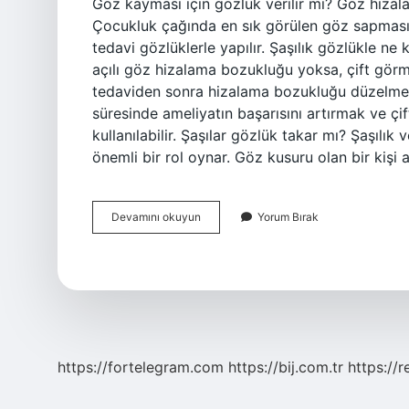
Göz kayması için gözlük verilir mi? Göz hizal
Çocukluk çağında en sık görülen göz sapması 
tedavi gözlüklerle yapılır. Şaşılık gözlükle n
açılı göz hizalama bozukluğu yoksa, çift görm
tedaviden sonra hizalama bozukluğu düzelmezs
süresinde ameliyatın başarısını artırmak ve çi
kullanılabilir. Şaşılar gözlük takar mı? Şaşılık
önemli bir rol oynar. Göz kusuru olan bir kişi 
Göz
Devamını okuyun
Yorum Bırak
Kayması
Için
Gözlük
Takılır
Mı
https://fortelegram.com
https://bij.com.tr
https://r