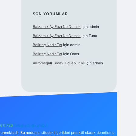
SON YORUMLAR
Balzamik Ay Fazı Ne Demek
için
admin
Balzamik Ay Fazı Ne Demek
için
Tuna
Belirteç Nedir Tyt
için
admin
Belirteç Nedir Tyt
için
Ömer
Akromegali Tedavi Edilebilir Mi
için
admin
6 0 726
Telegram: @karabul
ermektedir. Bu nedenle, sitedeki içerikleri proaktif olarak denetleme