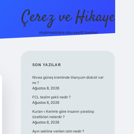
Çerez ve Hikaye
Atıştırmalıklarla dolu keyifli öneriler!
betexper
SIDEBAR
SON YAZILAR
Nivea güneş kreminde titanyum dioksit var
mı ?
Ağustos 8, 2026
FCL teslim şekli nedir ?
Ağustos 6, 2026
Kur’an-ı Kerim’e göre insanın yaratılışı
özellikleri nelerdir ?
Ağustos 6, 2026
Ayın sekline verilen isim nedir ?