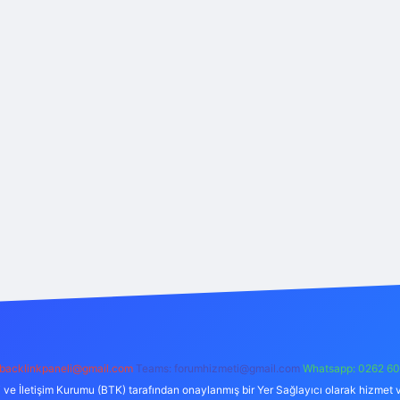
backlinkpaneli@gmail.com
Teams:
forumhizmeti@gmail.com
Whatsapp: 0262 60
i ve İletişim Kurumu (BTK) tarafından onaylanmış bir Yer Sağlayıcı olarak hizmet v