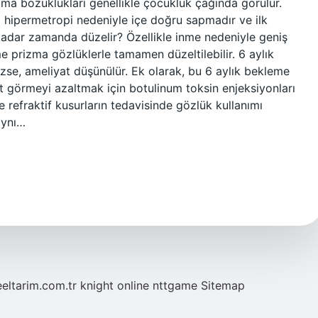
ama bozuklukları genellikle çocukluk çağında görülür.
hipermetropi nedeniyle içe doğru sapmadır ve ilk
e kadar zamanda düzelir? Özellikle inme nedeniyle geniş
e prizma gözlüklerle tamamen düzeltilebilir. 6 aylık
e, ameliyat düşünülür. Ek olarak, bu 6 aylık bekleme
ft görmeyi azaltmak için botulinum toksin enjeksiyonları
 ve refraktif kusurların tedavisinde gözlük kullanımı
aynı…
eeltarim.com.tr
knight online
nttgame
Sitemap