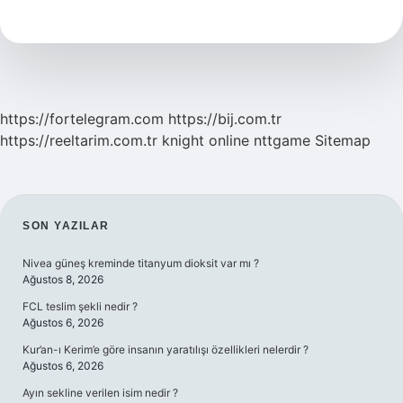
Yağ
Nedir
https://fortelegram.com
https://bij.com.tr
https://reeltarim.com.tr
knight online
nttgame
Sitemap
SIDEBAR
SON YAZILAR
Nivea güneş kreminde titanyum dioksit var mı ?
Ağustos 8, 2026
FCL teslim şekli nedir ?
Ağustos 6, 2026
Kur’an-ı Kerim’e göre insanın yaratılışı özellikleri nelerdir ?
Ağustos 6, 2026
Ayın sekline verilen isim nedir ?