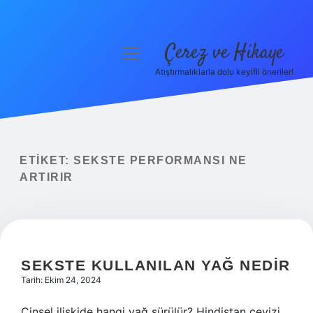
Çerez ve Hikaye
menüyü
aç
Atıştırmalıklarla dolu keyifli öneriler!
Anasayfa
Gizlilik Politikası
Yasal Uyarı
ETIKET:
SEKSTE PERFORMANSI NE
ARTIRIR
Hakkımızda
SEKSTE KULLANILAN YAĞ NEDIR
Tarih: Ekim 24, 2024
Cinsel ilişkide hangi yağ sürülür? Hindistan cevizi