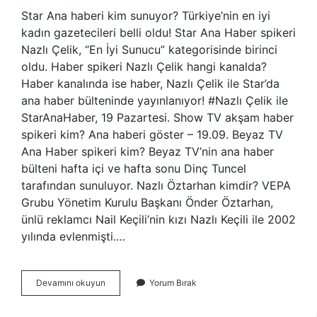
Star Ana haberi kim sunuyor? Türkiye’nin en iyi
kadın gazetecileri belli oldu! Star Ana Haber spikeri
Nazlı Çelik, “En İyi Sunucu” kategorisinde birinci
oldu. Haber spikeri Nazlı Çelik hangi kanalda?
Haber kanalında ise haber, Nazlı Çelik ile Star’da
ana haber bülteninde yayınlanıyor! #Nazlı Çelik ile
StarAnaHaber, 19 Pazartesi. Show TV akşam haber
spikeri kim? Ana haberi göster – 19.09. Beyaz TV
Ana Haber spikeri kim? Beyaz TV’nin ana haber
bülteni hafta içi ve hafta sonu Dinç Tuncel
tarafından sunuluyor. Nazlı Öztarhan kimdir? VEPA
Grubu Yönetim Kurulu Başkanı Önder Öztarhan,
ünlü reklamcı Nail Keçili’nin kızı Nazlı Keçili ile 2002
yılında evlenmişti.…
Star
Devamını okuyun
Yorum Bırak
Tv
Ana