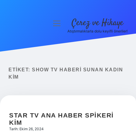
Çerez ve Hikaye
menüyü
aç
Atıştırmalıklarla dolu keyifli öneriler!
Anasayfa
Gizlilik Politikası
Yasal Uyarı
ETIKET:
SHOW TV HABERI SUNAN KADIN
KIM
Hakkımızda
STAR TV ANA HABER SPIKERI
KIM
Tarih: Ekim 26, 2024