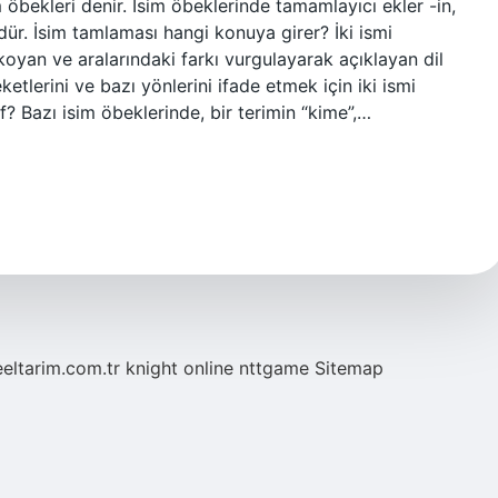
 öbekleri denir. İsim öbeklerinde tamamlayıcı ekler -in,
-ü’dür. İsim tamlaması hangi konuya girer? İki ismi
koyan ve aralarındaki farkı vurgulayarak açıklayan dil
ketlerini ve bazı yönlerini ifade etmek için iki ismi
nıf? Bazı isim öbeklerinde, bir terimin “kime”,…
eeltarim.com.tr
knight online
nttgame
Sitemap