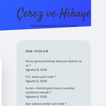
Çerez ve Hikaye
Atıştırmalıklarla dolu keyifli öneriler!
betexper
SIDEBAR
SON YAZILAR
Nivea güneş kreminde titanyum dioksit var
mı ?
Ağustos 8, 2026
FCL teslim şekli nedir ?
Ağustos 6, 2026
Kur’an-ı Kerim’e göre insanın yaratılışı
özellikleri nelerdir ?
Ağustos 6, 2026
Ayın sekline verilen isim nedir ?