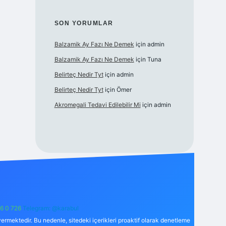
SON YORUMLAR
Balzamik Ay Fazı Ne Demek
için
admin
Balzamik Ay Fazı Ne Demek
için
Tuna
Belirteç Nedir Tyt
için
admin
Belirteç Nedir Tyt
için
Ömer
Akromegali Tedavi Edilebilir Mi
için
admin
6 0 726
Telegram: @karabul
ermektedir. Bu nedenle, sitedeki içerikleri proaktif olarak denetleme