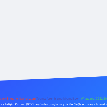
backlinkpaneli@gmail.com
Teams:
forumhizmeti@gmail.com
Whatsapp: 0262 60
i ve İletişim Kurumu (BTK) tarafından onaylanmış bir Yer Sağlayıcı olarak hizmet v