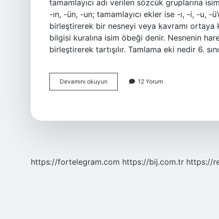
tamamlayıcı adı verilen sözcük gruplarına isim
-ın, -ün, -un; tamamlayıcı ekler ise -ı, -i, -u, 
birleştirerek bir nesneyi veya kavramı ortaya 
bilgisi kuralına isim öbeği denir. Nesnenin hare
birleştirerek tartışılır. Tamlama eki nedir 6. sı
Ad
Devamını okuyun
12 Yorum
Tamlaması
Kaçıncı
Sınıf
https://fortelegram.com
https://bij.com.tr
https://r