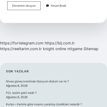
Köşeli
Devamını okuyun
Yorum Bırak
Ayraç
Nerelerde
Kullanılır
Ve
Örnekleri
https://fortelegram.com
https://bij.com.tr
https://reeltarim.com.tr
knight online
nttgame
Sitemap
SIDEBAR
SON YAZILAR
Nivea güneş kreminde titanyum dioksit var mı ?
Ağustos 8, 2026
FCL teslim şekli nedir ?
Ağustos 6, 2026
Kur’an-ı Kerim’e göre insanın yaratılışı özellikleri nelerdir ?