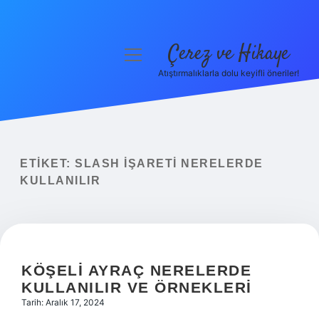
Çerez ve Hikaye
menüyü
aç
Atıştırmalıklarla dolu keyifli öneriler!
Anasayfa
Gizlilik Politikası
Yasal Uyarı
ETIKET:
SLASH IŞARETI NERELERDE
KULLANILIR
Hakkımızda
KÖŞELI AYRAÇ NERELERDE
KULLANILIR VE ÖRNEKLERI
Tarih: Aralık 17, 2024