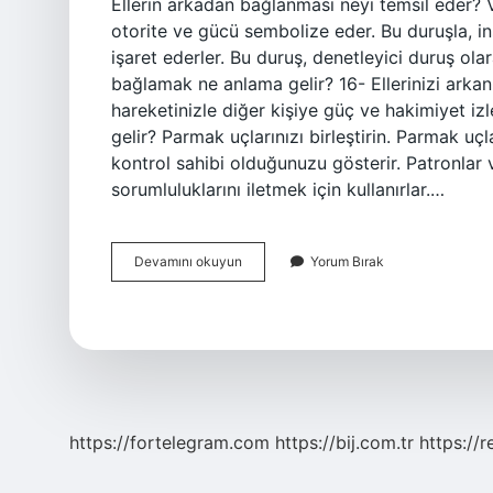
Ellerin arkadan bağlanması neyi temsil eder? Vü
otorite ve gücü sembolize eder. Bu duruşla, in
işaret ederler. Bu duruş, denetleyici duruş ola
bağlamak ne anlama gelir? 16- Ellerinizi arka
hareketinizle diğer kişiye güç ve hakimiyet izl
gelir? Parmak uçlarınızı birleştirin. Parmak uçl
kontrol sahibi olduğunuzu gösterir. Patronlar ve
sorumluluklarını iletmek için kullanırlar.…
Elleri
Devamını okuyun
Yorum Bırak
Önden
Bağlamak
Ne
Anlama
Gelir
https://fortelegram.com
https://bij.com.tr
https://r