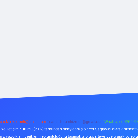
backlinkpaneli@gmail.com
Teams:
forumhizmeti@gmail.com
Whatsapp: 0262 60
i ve İletişim Kurumu (BTK) tarafından onaylanmış bir Yer Sağlayıcı olarak hizmet v
azdıkları içeriklerin sorumluluğunu taşımakta olup, siteye üye olarak bu sorumlul