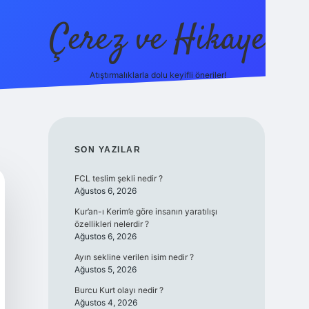
Çerez ve Hikaye
Atıştırmalıklarla dolu keyifli öneriler!
betexper
SIDEBAR
SON YAZILAR
FCL teslim şekli nedir ?
Ağustos 6, 2026
Kur’an-ı Kerim’e göre insanın yaratılışı
özellikleri nelerdir ?
Ağustos 6, 2026
Ayın sekline verilen isim nedir ?
Ağustos 5, 2026
Burcu Kurt olayı nedir ?
Ağustos 4, 2026