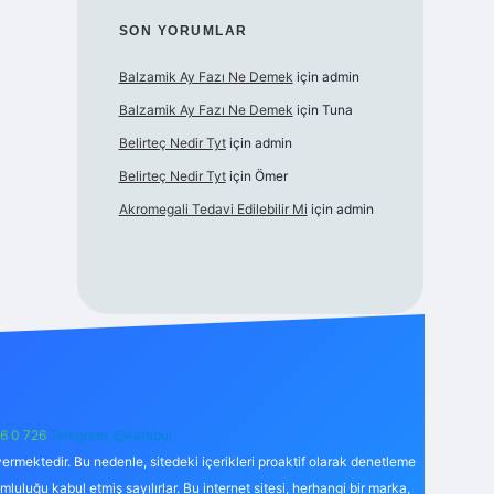
SON YORUMLAR
Balzamik Ay Fazı Ne Demek
için
admin
Balzamik Ay Fazı Ne Demek
için
Tuna
Belirteç Nedir Tyt
için
admin
Belirteç Nedir Tyt
için
Ömer
Akromegali Tedavi Edilebilir Mi
için
admin
6 0 726
Telegram: @karabul
ermektedir. Bu nedenle, sitedeki içerikleri proaktif olarak denetleme
uğu kabul etmiş sayılırlar. Bu internet sitesi, herhangi bir marka,