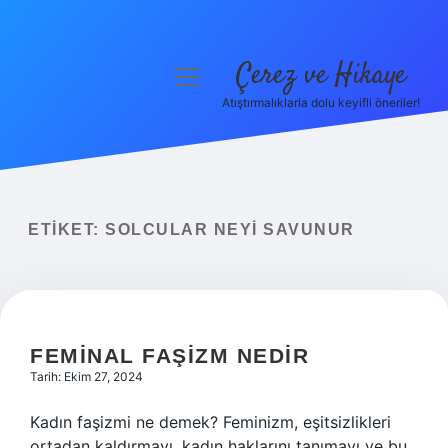
Çerez ve Hikaye
menüyü
aç
Atıştırmalıklarla dolu keyifli öneriler!
Anasayfa
Gizlilik Politikası
Yasal Uyarı
ETIKET:
SOLCULAR NEYI SAVUNUR
Hakkımızda
FEMINAL FAŞIZM NEDIR
Tarih: Ekim 27, 2024
Kadın faşizmi ne demek? Feminizm, eşitsizlikleri
ortadan kaldırmayı, kadın haklarını tanımayı ve bu