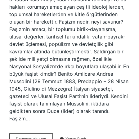
hakları korumayı amaçlayan çeşitli ideolojilerden,
toplumsal hareketlerden ve kitle örgütlerinden
oluşan bir harekettir. Faşizm nedir, neyi savunur?
Faşizmin amacı, bir toplumu birlik-dayanışma,
ulusal değerler, tarihsel farkındalık, vatan-bayrak-
devlet üçlemesi, popülizm ve devletçilik gibi
kavramlar altında bütünleştirmektir. Saldırgan bir
şekilde milliyetçi olmasına rağmen, özellikle
Nasyonal Sosyalizm’de ırkçı boyutlara ulaşabilir. En
büyük faşist kimdir? Benito Amilcare Andrea
Mussolini (29 Temmuz 1883, Predappio – 28 Nisan
1945, Giulino di Mezzegra) İtalyan siyasetçi,
gazeteci ve Ulusal Faşist Parti’nin lideriydi. Kendini
faşist olarak tanımlayan Mussolini, iktidara
geldikten sonra Duce (lider) olarak tanındı.
Faşizm…
Feminal
Devamını okuyun
Yorum Bırak