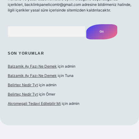
içerikleri,
backlinkpanelicomtr@gmail.com
adresine bildirmeniz halinde,
ilgili içerikler yasal süre içerisinde sitemizden kaldırılacaktır.
Arama
SON YORUMLAR
Balzamik Ay Fazı Ne Demek
için
admin
Balzamik Ay Fazı Ne Demek
için
Tuna
Belirteç Nedir Tyt
için
admin
Belirteç Nedir Tyt
için
Ömer
Akromegali Tedavi Edilebilir Mi
için
admin