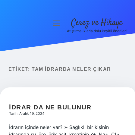
Çerez ve Hikaye
menüyü
aç
Atıştırmalıklarla dolu keyifli öneriler!
Anasayfa
Gizlilik Politikası
Yasal Uyarı
ETIKET:
TAM IDRARDA NELER ÇIKAR
Hakkımızda
İDRAR DA NE BULUNUR
Tarih: Aralık 19, 2024
İdrarın içinde neler var? ➢ Sağlıklı bir kişinin
idrarında su, üre, ürik asit, kreatinin K+, Na+, CL-,