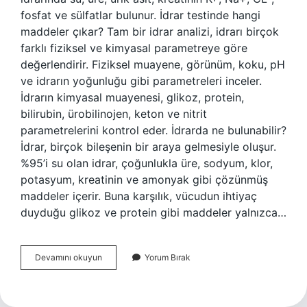
fosfat ve sülfatlar bulunur. İdrar testinde hangi
maddeler çıkar? Tam bir idrar analizi, idrarı birçok
farklı fiziksel ve kimyasal parametreye göre
değerlendirir. Fiziksel muayene, görünüm, koku, pH
ve idrarın yoğunluğu gibi parametreleri inceler.
İdrarın kimyasal muayenesi, glikoz, protein,
bilirubin, ürobilinojen, keton ve nitrit
parametrelerini kontrol eder. İdrarda ne bulunabilir?
İdrar, birçok bileşenin bir araya gelmesiyle oluşur.
%95’i su olan idrar, çoğunlukla üre, sodyum, klor,
potasyum, kreatinin ve amonyak gibi çözünmüş
maddeler içerir. Buna karşılık, vücudun ihtiyaç
duyduğu glikoz ve protein gibi maddeler yalnızca…
İDrar
Devamını okuyun
Yorum Bırak
Da
Ne
Bulunur