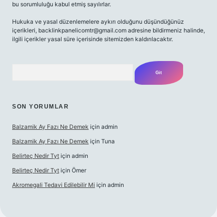
bu sorumluluğu kabul etmiş sayılırlar.
Hukuka ve yasal düzenlemelere aykırı olduğunu düşündüğünüz
içerikleri,
backlinkpanelicomtr@gmail.com
adresine bildirmeniz halinde,
ilgili içerikler yasal süre içerisinde sitemizden kaldırılacaktır.
Arama
SON YORUMLAR
Balzamik Ay Fazı Ne Demek
için
admin
Balzamik Ay Fazı Ne Demek
için
Tuna
Belirteç Nedir Tyt
için
admin
Belirteç Nedir Tyt
için
Ömer
Akromegali Tedavi Edilebilir Mi
için
admin