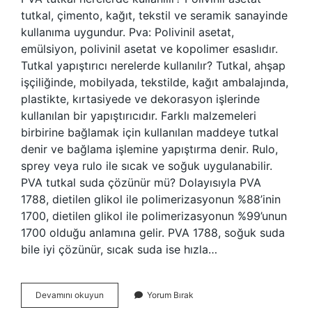
tutkal, çimento, kağıt, tekstil ve seramik sanayinde
kullanıma uygundur. Pva: Polivinil asetat,
emülsiyon, polivinil asetat ve kopolimer esaslıdır.
Tutkal yapıştırıcı nerelerde kullanılır? Tutkal, ahşap
işçiliğinde, mobilyada, tekstilde, kağıt ambalajında,
plastikte, kırtasiyede ve dekorasyon işlerinde
kullanılan bir yapıştırıcıdır. Farklı malzemeleri
birbirine bağlamak için kullanılan maddeye tutkal
denir ve bağlama işlemine yapıştırma denir. Rulo,
sprey veya rulo ile sıcak ve soğuk uygulanabilir.
PVA tutkal suda çözünür mü? Dolayısıyla PVA
1788, dietilen glikol ile polimerizasyonun %88’inin
1700, dietilen glikol ile polimerizasyonun %99’unun
1700 olduğu anlamına gelir. PVA 1788, soğuk suda
bile iyi çözünür, sıcak suda ise hızla…
Polimer
Devamını okuyun
Yorum Bırak
Tutkal