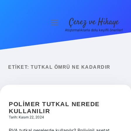
Çerez ve Hikaye
menüyü
aç
Atıştırmalıklarla dolu keyifli öneriler!
Anasayfa
Gizlilik Politikası
Yasal Uyarı
ETIKET:
TUTKAL ÖMRÜ NE KADARDIR
Hakkımızda
POLIMER TUTKAL NEREDE
KULLANILIR
Tarih: Kasım 22, 2024
PVA tutkal nerelerde kullanılır? Polivinil asetat