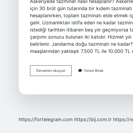
Askeriyede tazminat nasıl hesaplanır? Askerlik h
için 30 brüt gün tutarında bir kıdem tazminat
hesaplanırken, toplam tazminatı elde etmek içi
gelir. Uzmanlıktan istifa eden ne kadar tazmi
istediği tarihten itibaren beş yılı geçmiyorsa 
çarpımı sonucu bulunan iki katıdır. Hizmet yıl
belirlenir. Jandarma doğu tazminatı ne kadar?
maaşlarından yaklaşık 7.500 TL ile 10.000 TL
7
Devamını okuyun
Yorum Bırak
Yıl
Görev
Yapan
Uzman
Erbaşlar
Ne
Kadar
Tazminat
Alır
https://fortelegram.com
https://bij.com.tr
https://r