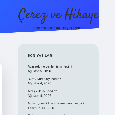
Çerez ve Hikaye
Atıştırmalıklarla dolu keyifli öneriler!
betexper
SIDEBAR
SON YAZILAR
Ayın sekline verilen isim nedir ?
Ağustos 5, 2026
Burcu Kurt olayı nedir ?
Ağustos 4, 2026
Ardışık iki açı nedir ?
Ağustos 4, 2026
Alüminyum hidroksit krem zararlı mıdır ?
Temmuz 30, 2026