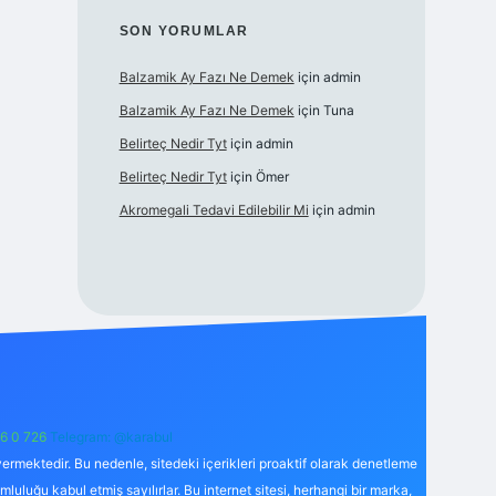
SON YORUMLAR
Balzamik Ay Fazı Ne Demek
için
admin
Balzamik Ay Fazı Ne Demek
için
Tuna
Belirteç Nedir Tyt
için
admin
Belirteç Nedir Tyt
için
Ömer
Akromegali Tedavi Edilebilir Mi
için
admin
6 0 726
Telegram: @karabul
ermektedir. Bu nedenle, sitedeki içerikleri proaktif olarak denetleme
uğu kabul etmiş sayılırlar. Bu internet sitesi, herhangi bir marka,