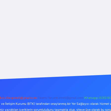
backlinkpaneli@gmail.com
Teams:
forumhizmeti@gmail.com
Whatsapp: 0262 60
i ve İletişim Kurumu (BTK) tarafından onaylanmış bir Yer Sağlayıcı olarak hizmet v
azdıkları içeriklerin sorumluluğunu taşımakta olup, siteye üye olarak bu sorumlul