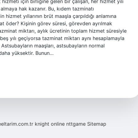
izmeti için birliğine gelen bir çalışan, her hizmet yılı
ı almaya hak kazanır. Bu, kıdem tazminatı
n hizmet yıllarının brüt maaşla çarpıldığı anlamına
nat öder? Kişinin görev süresi, görevden ayrılmak
tazminat miktarı, aylık ücretinin toplam hizmet süresiyle
ı beş yılı geçiyorsa tazminat miktarı aynı hesaplamayla
 Astsubayların maaşları, astsubayların normal
 daha yüksektir. Bunun…
eeltarim.com.tr
knight online
nttgame
Sitemap