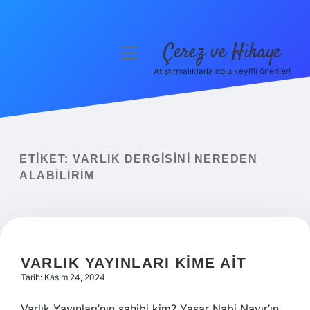
Çerez ve Hikaye
menüyü
aç
Atıştırmalıklarla dolu keyifli öneriler!
Anasayfa
Gizlilik Politikası
Yasal Uyarı
ETIKET:
VARLIK DERGISINI NEREDEN
ALABILIRIM
Hakkımızda
VARLIK YAYINLARI KIME AIT
Tarih: Kasım 24, 2024
Varlık Yayınları’nın sahibi kim? Yaşar Nabi Nayır’ın