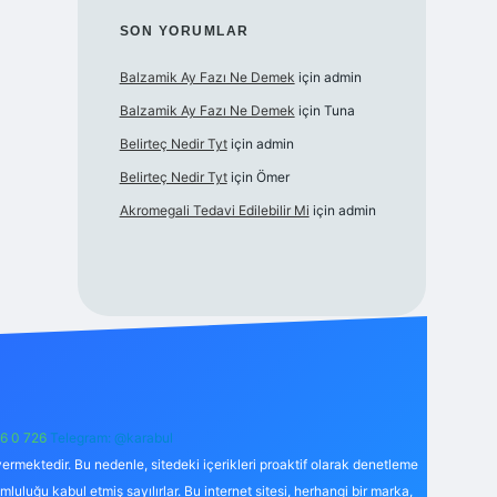
SON YORUMLAR
Balzamik Ay Fazı Ne Demek
için
admin
Balzamik Ay Fazı Ne Demek
için
Tuna
Belirteç Nedir Tyt
için
admin
Belirteç Nedir Tyt
için
Ömer
Akromegali Tedavi Edilebilir Mi
için
admin
6 0 726
Telegram: @karabul
ermektedir. Bu nedenle, sitedeki içerikleri proaktif olarak denetleme
uğu kabul etmiş sayılırlar. Bu internet sitesi, herhangi bir marka,