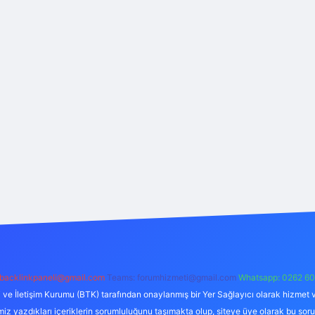
backlinkpaneli@gmail.com
Teams:
forumhizmeti@gmail.com
Whatsapp: 0262 60
i ve İletişim Kurumu (BTK) tarafından onaylanmış bir Yer Sağlayıcı olarak hizmet v
azdıkları içeriklerin sorumluluğunu taşımakta olup, siteye üye olarak bu sorumlul