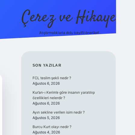
Çerez ve Hikaye
Atıştırmalıklarla dolu keyifli öneriler!
betexper
SIDEBAR
SON YAZILAR
FCL teslim şekli nedir ?
Ağustos 6, 2026
Kur’an-ı Kerim’e göre insanın yaratılışı
özellikleri nelerdir ?
Ağustos 6, 2026
Ayın sekline verilen isim nedir ?
Ağustos 5, 2026
Burcu Kurt olayı nedir ?
Ağustos 4, 2026