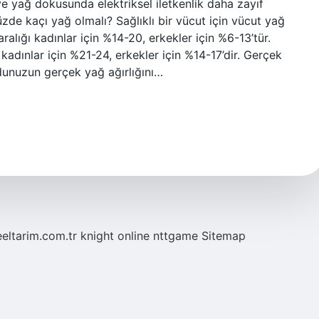
 yağ dokusunda elektriksel iletkenlik daha zayıf
üzde kaçı yağ olmalı? Sağlıklı bir vücut için vücut yağ
ralığı kadınlar için %14-20, erkekler için %6-13’tür.
 kadınlar için %21-24, erkekler için %14-17’dir. Gerçek
dunuzun gerçek yağ ağırlığını…
eeltarim.com.tr
knight online
nttgame
Sitemap