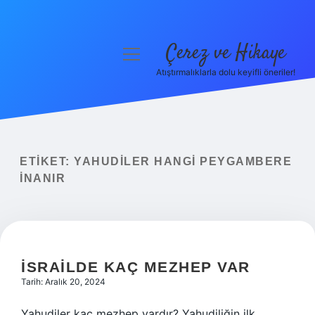
Çerez ve Hikaye
menüyü
aç
Atıştırmalıklarla dolu keyifli öneriler!
Anasayfa
Gizlilik Politikası
Yasal Uyarı
ETIKET:
YAHUDILER HANGI PEYGAMBERE
INANIR
Hakkımızda
İSRAILDE KAÇ MEZHEP VAR
Tarih: Aralık 20, 2024
Yahudiler kaç mezhep vardır? Yahudiliğin ilk