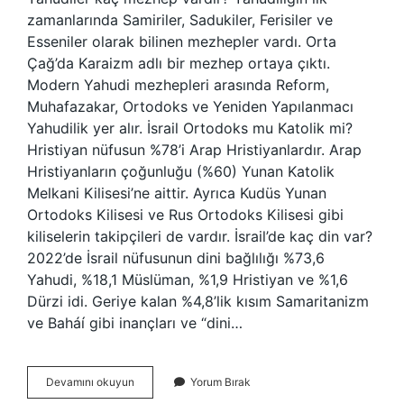
zamanlarında Samiriler, Sadukiler, Ferisiler ve
Esseniler olarak bilinen mezhepler vardı. Orta
Çağ’da Karaizm adlı bir mezhep ortaya çıktı.
Modern Yahudi mezhepleri arasında Reform,
Muhafazakar, Ortodoks ve Yeniden Yapılanmacı
Yahudilik yer alır. İsrail Ortodoks mu Katolik mi?
Hristiyan nüfusun %78’i Arap Hristiyanlardır. Arap
Hristiyanların çoğunluğu (%60) Yunan Katolik
Melkani Kilisesi’ne aittir. Ayrıca Kudüs Yunan
Ortodoks Kilisesi ve Rus Ortodoks Kilisesi gibi
kiliselerin takipçileri de vardır. İsrail’de kaç din var?
2022’de İsrail nüfusunun dini bağlılığı %73,6
Yahudi, %18,1 Müslüman, %1,9 Hristiyan ve %1,6
Dürzi idi. Geriye kalan %4,8’lik kısım Samaritanizm
ve Baháí gibi inançları ve “dini…
İSrailde
Devamını okuyun
Yorum Bırak
Kaç