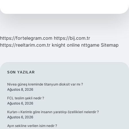
Mezhep
Var
https://fortelegram.com
https://bij.com.tr
https://reeltarim.com.tr
knight online
nttgame
Sitemap
SIDEBAR
SON YAZILAR
Nivea güneş kreminde titanyum dioksit var mı ?
Ağustos 8, 2026
FCL teslim şekli nedir ?
Ağustos 6, 2026
Kur’an-ı Kerim’e göre insanın yaratılışı özellikleri nelerdir ?
Ağustos 6, 2026
Ayın sekline verilen isim nedir ?