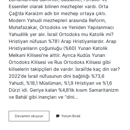
Esseniler olarak bilinen mezhepler vardı. Orta
Çağ’da Karaizm adlı bir mezhep ortaya çıktı.
Modern Yahudi mezhepleri arasında Reform,
Muhafazakar, Ortodoks ve Yeniden Yapılanmacı
Yahudilik yer alır. İsrail Ortodoks mu Katolik mi?
Hristiyan nüfusun %78’i Arap Hristiyanlardır. Arap
Hristiyanların çoğunluğu (%60) Yunan Katolik
Melkani Kilisesi’ne aittir. Ayrıca Kudüs Yunan
Ortodoks Kilisesi ve Rus Ortodoks Kilisesi gibi
kiliselerin takipçileri de vardır. İsrail’de kaç din var?
2022’de İsrail nüfusunun dini bağlılığı %73,6
Yahudi, %18,1 Müslüman, %1,9 Hristiyan ve %1,6
Dürzi idi. Geriye kalan %4,8’lik kısım Samaritanizm
ve Baháí gibi inançları ve “dini…
İSrailde
Devamını okuyun
Yorum Bırak
Kaç
Mezhep