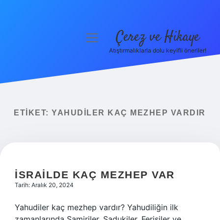
Çerez ve Hikaye
menüyü
aç
Atıştırmalıklarla dolu keyifli öneriler!
Anasayfa
Gizlilik Politikası
Yasal Uyarı
ETIKET:
YAHUDILER KAÇ MEZHEP VARDIR
Hakkımızda
İSRAILDE KAÇ MEZHEP VAR
Tarih: Aralık 20, 2024
Yahudiler kaç mezhep vardır? Yahudiliğin ilk
zamanlarında Samiriler, Sadukiler, Ferisiler ve