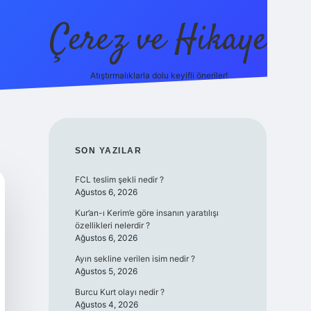
Çerez ve Hikaye
Atıştırmalıklarla dolu keyifli öneriler!
betexper
SIDEBAR
SON YAZILAR
FCL teslim şekli nedir ?
Ağustos 6, 2026
Kur’an-ı Kerim’e göre insanın yaratılışı
özellikleri nelerdir ?
Ağustos 6, 2026
Ayın sekline verilen isim nedir ?
Ağustos 5, 2026
Burcu Kurt olayı nedir ?
Ağustos 4, 2026