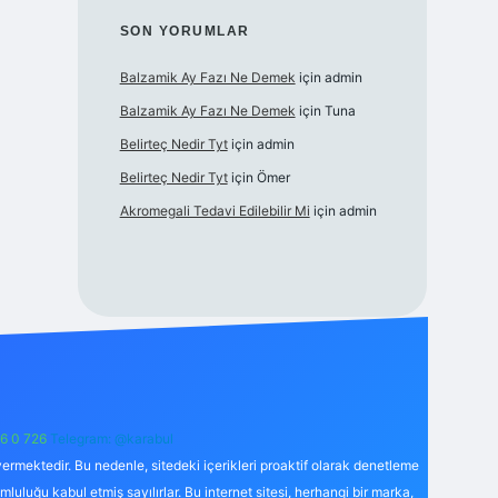
SON YORUMLAR
Balzamik Ay Fazı Ne Demek
için
admin
Balzamik Ay Fazı Ne Demek
için
Tuna
Belirteç Nedir Tyt
için
admin
Belirteç Nedir Tyt
için
Ömer
Akromegali Tedavi Edilebilir Mi
için
admin
6 0 726
Telegram: @karabul
ermektedir. Bu nedenle, sitedeki içerikleri proaktif olarak denetleme
uğu kabul etmiş sayılırlar. Bu internet sitesi, herhangi bir marka,