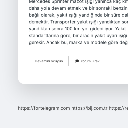
Mercedes Sprinter mazot ışığı yanınca kaç km g
daha yola devam etmek ve bir sonraki benzin i
bağlı olarak, yakıt ışığı yandığında bir süre 
demektir. Transporter yakıt ışığı yandıktan so
yandıktan sonra 100 km yol gidebiliyor. Yakı
standartlarına göre, bir aracın yakıt uyarı ış
gerekir. Ancak bu, marka ve modele göre deği
L200
Devamını okuyun
Yorum Bırak
Yakıt
Işığı
Yandıktan
Sonra
Kaç
Km
Gider
https://fortelegram.com
https://bij.com.tr
https://r