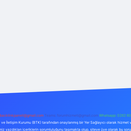
backlinkpaneli@gmail.com
Teams:
forumhizmeti@gmail.com
Whatsapp: 0262 60
i ve İletişim Kurumu (BTK) tarafından onaylanmış bir Yer Sağlayıcı olarak hizmet v
azdıkları içeriklerin sorumluluğunu taşımakta olup, siteye üye olarak bu sorumlul