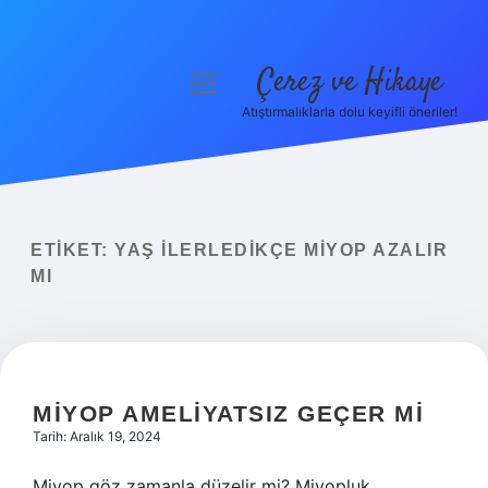
Çerez ve Hikaye
menüyü
aç
Atıştırmalıklarla dolu keyifli öneriler!
Anasayfa
Gizlilik Politikası
Yasal Uyarı
ETIKET:
YAŞ ILERLEDIKÇE MIYOP AZALIR
MI
Hakkımızda
MIYOP AMELIYATSIZ GEÇER MI
Tarih: Aralık 19, 2024
Miyop göz zamanla düzelir mi? Miyopluk