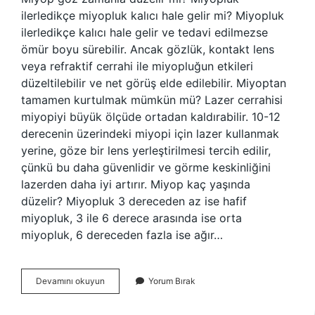
ilerledikçe miyopluk kalıcı hale gelir mi? Miyopluk
ilerledikçe kalıcı hale gelir ve tedavi edilmezse
ömür boyu sürebilir. Ancak gözlük, kontakt lens
veya refraktif cerrahi ile miyopluğun etkileri
düzeltilebilir ve net görüş elde edilebilir. Miyoptan
tamamen kurtulmak mümkün mü? Lazer cerrahisi
miyopiyi büyük ölçüde ortadan kaldırabilir. 10-12
derecenin üzerindeki miyopi için lazer kullanmak
yerine, göze bir lens yerleştirilmesi tercih edilir,
çünkü bu daha güvenlidir ve görme keskinliğini
lazerden daha iyi artırır. Miyop kaç yaşında
düzelir? Miyopluk 3 dereceden az ise hafif
miyopluk, 3 ile 6 derece arasında ise orta
miyopluk, 6 dereceden fazla ise ağır…
Miyop
Devamını okuyun
Yorum Bırak
Ameliyatsız
Geçer