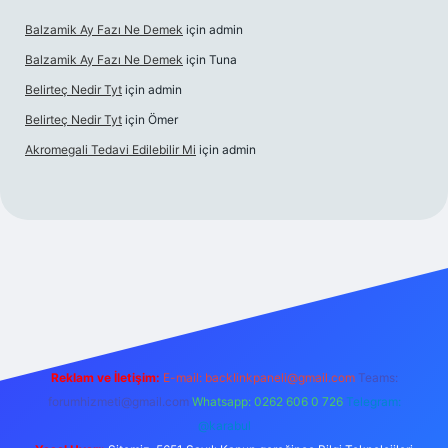
Balzamik Ay Fazı Ne Demek
için
admin
Balzamik Ay Fazı Ne Demek
için
Tuna
Belirteç Nedir Tyt
için
admin
Belirteç Nedir Tyt
için
Ömer
Akromegali Tedavi Edilebilir Mi
için
admin
texper
Reklam ve İletişim:
E-mail:
backlinkpaneli@gmail.com
Teams:
forumhizmeti@gmail.com
Whatsapp: 0262 606 0 726
Telegram:
@karabul