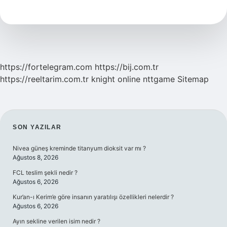
Için
Ne
Yapmalı
https://fortelegram.com
https://bij.com.tr
https://reeltarim.com.tr
knight online
nttgame
Sitemap
SIDEBAR
SON YAZILAR
Nivea güneş kreminde titanyum dioksit var mı ?
Ağustos 8, 2026
FCL teslim şekli nedir ?
Ağustos 6, 2026
Kur’an-ı Kerim’e göre insanın yaratılışı özellikleri nelerdir ?
Ağustos 6, 2026
Ayın sekline verilen isim nedir ?