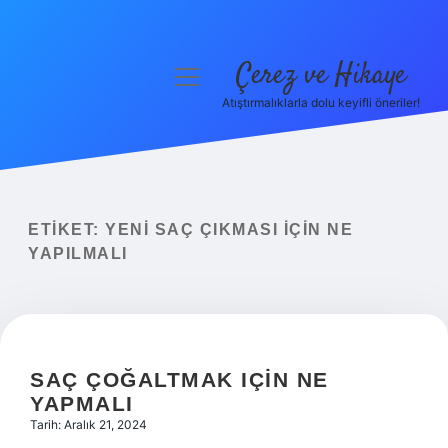
Çerez ve Hikaye
menüyü
aç
Atıştırmalıklarla dolu keyifli öneriler!
Anasayfa
Gizlilik Politikası
Yasal Uyarı
ETIKET:
YENI SAÇ ÇIKMASI IÇIN NE
YAPILMALI
Hakkımızda
SAÇ ÇOĞALTMAK IÇIN NE
YAPMALI
Tarih: Aralık 21, 2024