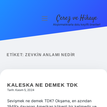
Çerez ve Hikaye
menüyü
aç
Atıştırmalıklarla dolu keyifli öneriler!
Anasayfa
Gizlilik Politikası
Yasal Uyarı
ETIKET:
ZEVKIN ANLAMI NEDIR
Hakkımızda
KALESKA NE DEMEK TDK
Tarih: Kasım 5, 2024
Sevişmek ne demek TDK? Okşama, en azından
1949’a dayanan Amerikan kökenli bir kelimedir ve