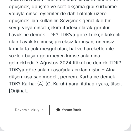
öpüşmek, öpüşme ve sert okşama gibi sürtünme
yoluyla cinsel eylemler de dahil olmak üzere
öpüşmek için kullanılır. Sevişmek genellikle bir
sevgi veya cinsel çekim ifadesi olarak görülür.
Lavuk ne demek TDK? TDK’ya göre Türkçe kökenli
olan Lavuk kelimesi; gereksiz konuşan, önemsiz
konularla çok meşgul olan, hal ve hareketleri ile
sözleri başarı getirmeyen kimse anlamına
gelmektedir.7 Ağustos 2024 Kâkül ne demek TDK?
TDK’ya göre anlamı aşağıda açıklanmıştır. – Alna
düşen kısa saç modeli, perçem. Karha ne demek
TDK? Karha: (A) (C. Kuruh) yara, iltihaplı yara, ülser.
[Orijinal…
Kaleska
Devamını okuyun
Yorum Bırak
Ne
Demek
Tdk