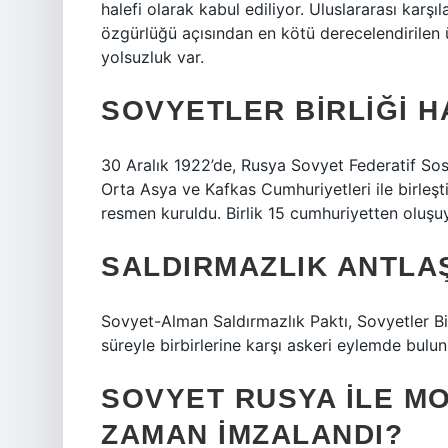
halefi olarak kabul ediliyor. Uluslararası karş
özgürlüğü açısından en kötü derecelendirilen 
yolsuzluk var.
SOVYETLER BIRLIĞI H
30 Aralık 1922’de, Rusya Sovyet Federatif So
Orta Asya ve Kafkas Cumhuriyetleri ile birleşti
resmen kuruldu. Birlik 15 cumhuriyetten oluşu
SALDIRMAZLIK ANTLA
Sovyet-Alman Saldırmazlık Paktı, Sovyetler Birl
süreyle birbirlerine karşı askeri eylemde bul
SOVYET RUSYA ILE M
ZAMAN IMZALANDI?