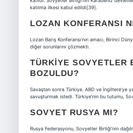
katıldı. Sovyetler Birliği’nin Karadeniz devletl
katılma ilkesi kabul edildi[39].
LOZAN KONFERANSI N
Lozan Barış Konferansı’nın amacı, Birinci Düny
diğer sorunlarını çözmekti.
TÜRKIYE SOVYETLER B
BOZULDU?
Savaştan sonra Türkiye, ABD ve İngiltere’ye y
savuşturmak istedi. Türkiye’nin bu tutumu, Sovyet
SOVYET RUSYA MI?
Rusya Federasyonu, Sovyetler Birliği’nin dağı