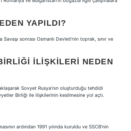
eri Romanya ve Bulgaristan’ın boğazla ilgili çalışmalara
EDEN YAPILDI?
a Savaşı sonrası Osmanlı Devleti’nin toprak, sınır ve
IRLIĞI ILIŞKILERI NEDEN
aklaşarak Sovyet Rusya’nın oluşturduğu tehdidi
ler Birliği ile ilişkilerinin kesilmesine yol açtı.
lmasının ardından 1991 yılında kuruldu ve SSCB’nin