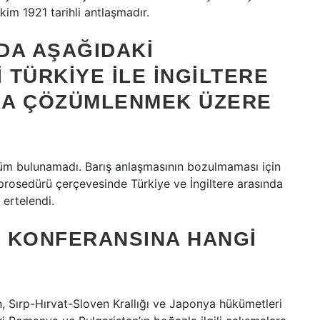
kim 1921 tarihli antlaşmadır.
DA AŞAĞIDAKI
TÜRKIYE ILE İNGILTERE
RA ÇÖZÜMLENMEK ÜZERE
üm bulunamadı. Barış anlaşmasının bozulmaması için
 prosedürü çerçevesinde Türkiye ve İngiltere arasında
ertelendi.
 KONFERANSINA HANGI
?
an, Sırp-Hırvat-Sloven Krallığı ve Japonya hükümetleri