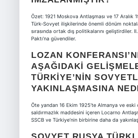
Özet: 1921 Moskova Antlaşması ve 17 Aralık 19
Türk-Sovyet ilişkilerinde önemli dönüm noktala
sırasında ortak dış politikalarını geliştirdiler
Paktı’na güvendiler.
LOZAN KONFERANSI’
AŞAĞIDAKI GELIŞMEL
TÜRKIYE’NIN SOVYETLE
YAKINLAŞMASINA NE
Öte yandan 16 Ekim 1925’te Almanya ve eski dü
saldırmazlık maddesini içeren Locarno Antlaşmal
SSCB ve Türkiye’nin birbirine daha da yakınlaş
SOVYET RUSYA TÜRKL