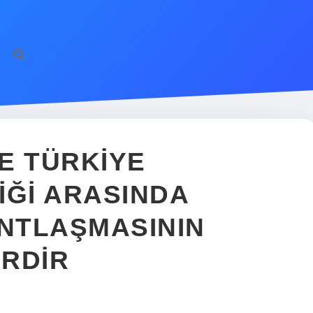
TE TÜRKIYE
IĞI ARASINDA
ANTLAŞMASININ
RDIR