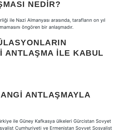
ŞMASI NEDIR?
iği ile Nazi Almanyası arasında, tarafların on yıl
unmamasını öngören bir anlaşmadır.
ÜLASYONLARIN
I ANTLAŞMA ILE KABUL
 HANGI ANTLAŞMAYLA
ürkiye ile Güney Kafkasya ülkeleri Gürcistan Sovyet
yalist Cumhuriyeti ve Ermenistan Sovyet Sosyalist