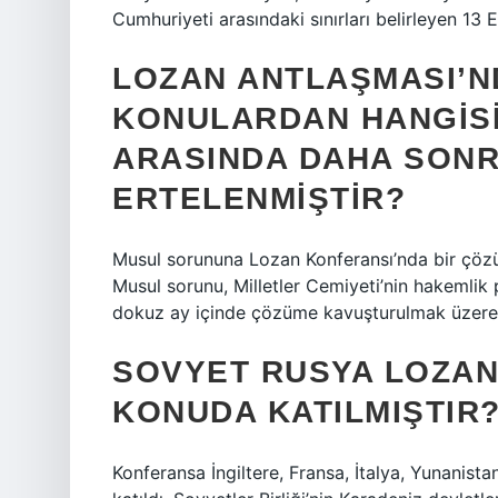
Cumhuriyeti arasındaki sınırları belirleyen 13 E
LOZAN ANTLAŞMASI’N
KONULARDAN HANGISI 
ARASINDA DAHA SON
ERTELENMIŞTIR?
Musul sorununa Lozan Konferansı’nda bir çöz
Musul sorunu, Milletler Cemiyeti’nin hakemlik
dokuz ay içinde çözüme kavuşturulmak üzere 
SOVYET RUSYA LOZAN
KONUDA KATILMIŞTIR
Konferansa İngiltere, Fransa, İtalya, Yunanist