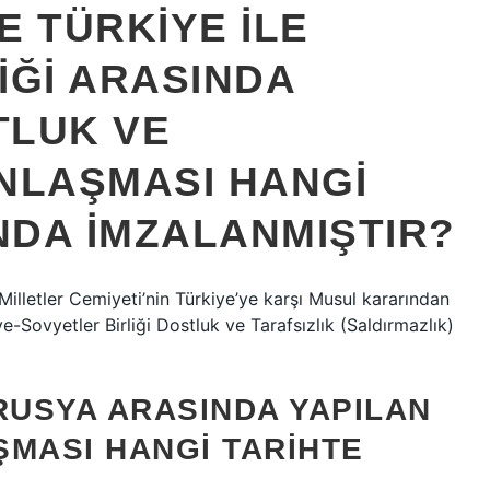
TE TÜRKIYE ILE
IĞI ARASINDA
TLUK VE
NLAŞMASI HANGI
DA IMZALANMIŞTIR?
illetler Cemiyeti’nin Türkiye’ye karşı Musul kararından
ye-Sovyetler Birliği Dostluk ve Tarafsızlık (Saldırmazlık)
RUSYA ARASINDA YAPILAN
ŞMASI HANGI TARIHTE