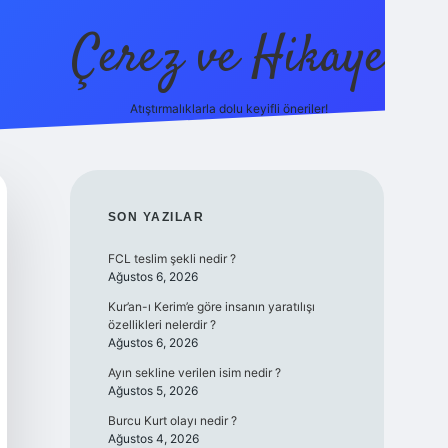
Çerez ve Hikaye
Atıştırmalıklarla dolu keyifli öneriler!
betexper
SIDEBAR
SON YAZILAR
FCL teslim şekli nedir ?
Ağustos 6, 2026
Kur’an-ı Kerim’e göre insanın yaratılışı
özellikleri nelerdir ?
Ağustos 6, 2026
Ayın sekline verilen isim nedir ?
Ağustos 5, 2026
Burcu Kurt olayı nedir ?
Ağustos 4, 2026