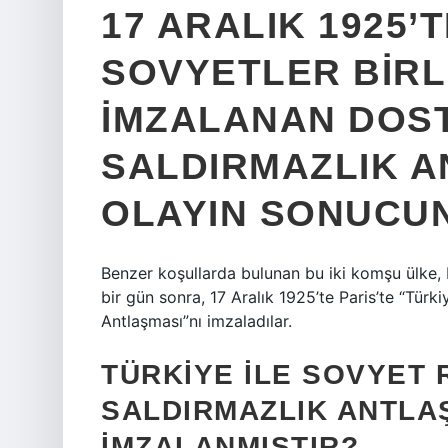
17 ARALIK 1925’
SOVYETLER BIRL
IMZALANAN DOS
SALDIRMAZLIK A
OLAYIN SONUCUN
Benzer koşullarda bulunan bu iki komşu ülke, M
bir gün sonra, 17 Aralık 1925’te Paris’te “Türki
Antlaşması”nı imzaladılar.
TÜRKIYE ILE SOVYET 
SALDIRMAZLIK ANTLA
IMZALANMIŞTIR?