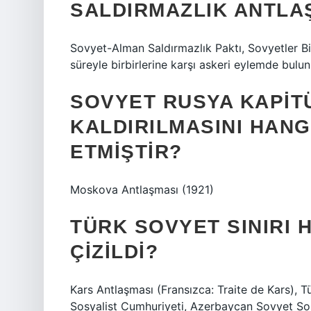
SALDIRMAZLIK ANTLA
Sovyet-Alman Saldırmazlık Paktı, Sovyetler Birl
süreyle birbirlerine karşı askeri eylemde bul
SOVYET RUSYA KAPIT
KALDIRILMASINI HANG
ETMIŞTIR?
Moskova Antlaşması (1921)
TÜRK SOVYET SINIRI
ÇIZILDI?
Kars Antlaşması (Fransızca: Traite de Kars), T
Sosyalist Cumhuriyeti, Azerbaycan Sovyet Sos