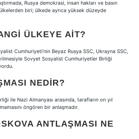
ılaştırmada, Rusya demokrasi, insan hakları ve basın
ülkelerden biri; ülkede ayrıca yüksek düzeyde
ANGI ÜLKEYE AIT?
syalist Cumhuriyeti’nin Beyaz Rusya SSC, Ukrayna SSC,
rilmesiyle Sovyet Sosyalist Cumhuriyetler Birliği
yordu.
ŞMASI NEDIR?
iği ile Nazi Almanyası arasında, tarafların on yıl
unmamasını öngören bir anlaşmadır.
OSKOVA ANTLAŞMASI NE