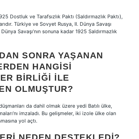
25 Dostluk ve Tarafsızlık Paktı (Saldırmazlık Paktı),
rıdır. Türkiye ve Sovyet Rusya, II. Dünya Savaşı
. II. Dünya Savaşı’nın sonuna kadar 1925 Saldırmazlık
NDAN SONRA YAŞANAN
ERDEN HANGISI
R BIRLIĞI ILE
DEN OLMUŞTUR?
şmanları da dahil olmak üzere yedi Batılı ülke,
arı’nı imzaladı. Bu gelişmeler, iki izole ülke olan
masına yol açtı.
ERI NEDEN DESTEKLEDI?