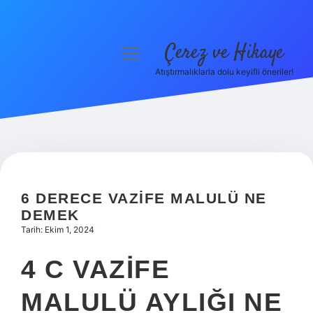
Çerez ve Hikaye
menüyü
aç
Atıştırmalıklarla dolu keyifli öneriler!
Anasayfa
Gizlilik Politikası
Yasal Uyarı
Hakkımızda
6 DERECE VAZIFE MALULÜ NE
DEMEK
Tarih: Ekim 1, 2024
4 C VAZIFE
MALULÜ AYLIĞI NE