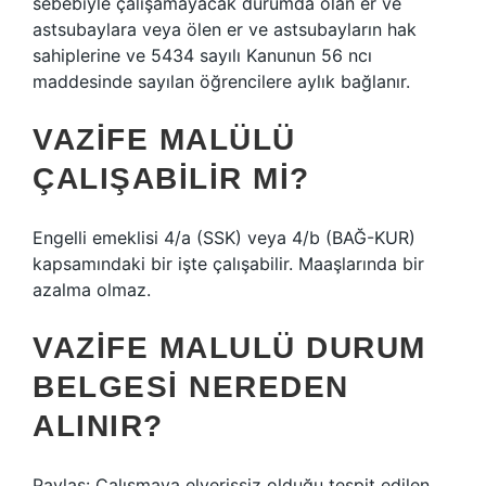
sebebiyle çalışamayacak durumda olan er ve
astsubaylara veya ölen er ve astsubayların hak
sahiplerine ve 5434 sayılı Kanunun 56 ncı
maddesinde sayılan öğrencilere aylık bağlanır.
VAZIFE MALÜLÜ
ÇALIŞABILIR MI?
Engelli emeklisi 4/a (SSK) veya 4/b (BAĞ-KUR)
kapsamındaki bir işte çalışabilir. Maaşlarında bir
azalma olmaz.
VAZIFE MALULÜ DURUM
BELGESI NEREDEN
ALINIR?
Paylaş: Çalışmaya elverişsiz olduğu tespit edilen