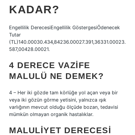
KADAR?
Engellilik DerecesiEngellilik GöstergesiÖdenecek
Tutar
(TL)140.00030.434,84236.00027.391,36331.00023.
587,00428.00021.
4 DERECE VAZIFE
MALULÜ NE DEMEK?
4 – Her iki gözde tam körlüğe yol açan veya bir
veya iki gözün görme yetisini, yalnızca ışık
varlığının mevcut olduğu ölçüde bozan, tedavisi
mümkün olmayan organik hastalıklar.
MALULIYET DERECESI