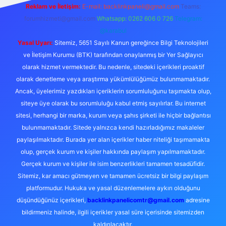
Reklam ve İletişim:
E-mail:
backlinkpaneli@gmail.com
Teams:
forumhizmeti@gmail.com
Whatsapp: 0262 606 0 726
Telegram:
@karabul
Yasal Uyarı:
Sitemiz, 5651 Sayılı Kanun gereğince Bilgi Teknolojileri
ve İletişim Kurumu (BTK) tarafından onaylanmış bir Yer Sağlayıcı
olarak hizmet vermektedir. Bu nedenle, sitedeki içerikleri proaktif
olarak denetleme veya araştırma yükümlülüğümüz bulunmamaktadır.
Ancak, üyelerimiz yazdıkları içeriklerin sorumluluğunu taşımakta olup,
siteye üye olarak bu sorumluluğu kabul etmiş sayılırlar. Bu internet
sitesi, herhangi bir marka, kurum veya şahıs şirketi ile hiçbir bağlantısı
bulunmamaktadır. Sitede yalnızca kendi hazırladığımız makaleler
paylaşılmaktadır. Burada yer alan içerikler haber niteliği taşımamakta
olup, gerçek kurum ve kişiler hakkında paylaşım yapılmamaktadır.
Gerçek kurum ve kişiler ile isim benzerlikleri tamamen tesadüfidir.
Sitemiz, kar amacı gütmeyen ve tamamen ücretsiz bir bilgi paylaşım
platformudur. Hukuka ve yasal düzenlemelere aykırı olduğunu
düşündüğünüz içerikleri,
backlinkpanelicomtr@gmail.com
adresine
bildirmeniz halinde, ilgili içerikler yasal süre içerisinde sitemizden
kaldırılacaktır.