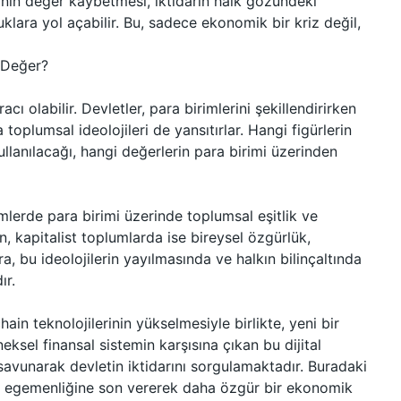
inin değer kaybetmesi, iktidarın halk gözündeki
klara yol açabilir. Bu, sadece ekonomik bir kriz değil,
i Değer?
cı olabilir. Devletler, para birimlerini şekillendirirken
plumsal ideolojileri de yansıtırlar. Hangi figürlerin
llanılacağı, hangi değerlerin para birimi üzerinden
imlerde para birimi üzerinde toplumsal eşitlik ve
, kapitalist toplumlarda ise bireysel özgürlük,
a, bu ideolojilerin yayılmasında ve halkın bilinçaltında
ır.
hain teknolojilerinin yükselmesiyle birlikte, yeni bir
ksel finansal sistemin karşısına çıkan bu dijital
ı savunarak devletin iktidarını sorgulamaktadır. Buradaki
sal egemenliğine son vererek daha özgür bir ekonomik