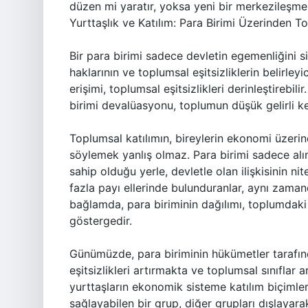
düzen mi yaratır, yoksa yeni bir merkezileşme 
Yurttaşlık ve Katılım: Para Birimi Üzerinden To
Bir para birimi sadece devletin egemenliğini
haklarının ve toplumsal eşitsizliklerin belirleyi
erişimi, toplumsal eşitsizlikleri derinleştirebil
birimi devalüasyonu, toplumun düşük gelirli ke
Toplumsal katılımın, bireylerin ekonomi üze
söylemek yanlış olmaz. Para birimi sadece alı
sahip olduğu yerle, devletle olan ilişkisinin n
fazla payı ellerinde bulunduranlar, aynı zamand
bağlamda, para biriminin dağılımı, toplumdaki g
göstergedir.
Günümüzde, para biriminin hükümetler tarafın
eşitsizlikleri artırmakta ve toplumsal sınıflar
yurttaşların ekonomik sisteme katılım biçimler
sağlayabilen bir grup, diğer grupları dışlayara