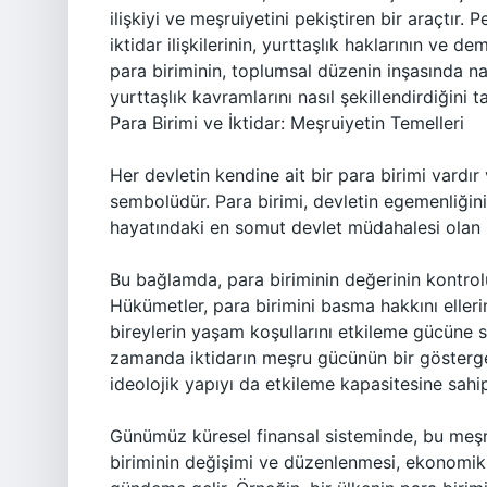
ilişkiyi ve meşruiyetini pekiştiren bir araçtır
iktidar ilişkilerinin, yurttaşlık haklarının ve d
para biriminin, toplumsal düzenin inşasında nas
yurttaşlık kavramlarını nasıl şekillendirdiğini
Para Birimi ve İktidar: Meşruiyetin Temelleri
Her devletin kendine ait bir para birimi vardır
sembolüdür. Para birimi, devletin egemenliği
hayatındaki en somut devlet müdahalesi olan para
Bu bağlamda, para biriminin değerinin kontrolü,
Hükümetler, para birimini basma hakkını elle
bireylerin yaşam koşullarını etkileme gücüne sa
zamanda iktidarın meşru gücünün bir gösterges
ideolojik yapıyı da etkileme kapasitesine sahip
Günümüz küresel finansal sisteminde, bu meşr
biriminin değişimi ve düzenlenmesi, ekonomik k