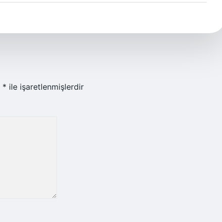
r
*
ile işaretlenmişlerdir