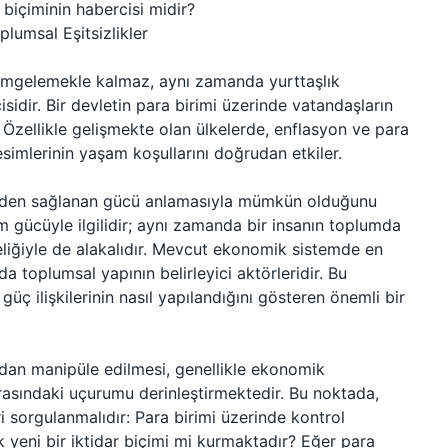
biçiminin habercisi midir?
plumsal Eşitsizlikler
 simgelemekle kalmaz, aynı zamanda yurttaşlık
cisidir. Bir devletin para birimi üzerinde vatandaşların
ir. Özellikle gelişmekte olan ülkelerde, enflasyon ve para
simlerinin yaşam koşullarını doğrudan etkiler.
rinden sağlanan gücü anlamasıyla mümkün olduğunu
m gücüyle ilgilidir; aynı zamanda bir insanın toplumda
iteliğiyle de alakalıdır. Mevcut ekonomik sistemde en
a toplumsal yapının belirleyici aktörleridir. Bu
üç ilişkilerinin nasıl yapılandığını gösteren önemli bir
dan manipüle edilmesi, genellikle ekonomik
 arasındaki uçurumu derinleştirmektedir. Bu noktada,
i sorgulanmalıdır: Para birimi üzerinde kontrol
k yeni bir iktidar biçimi mi kurmaktadır? Eğer para