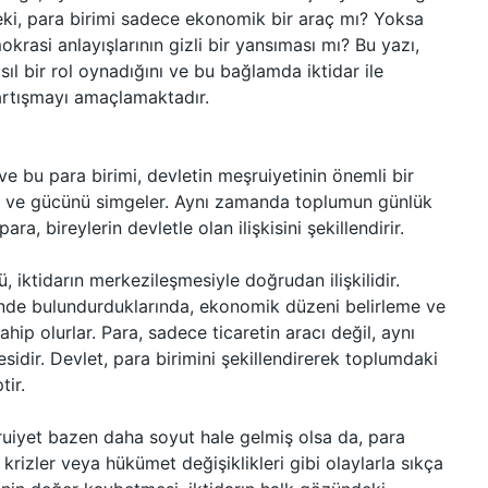
. Peki, para birimi sadece ekonomik bir araç mı? Yoksa
emokrasi anlayışlarının gizli bir yansıması mı? Bu yazı,
ıl bir rol oynadığını ve bu bağlamda iktidar ile
 tartışmayı amaçlamaktadır.
 ve bu para birimi, devletin meşruiyetinin önemli bir
ni ve gücünü simgeler. Aynı zamanda toplumun günlük
, bireylerin devletle olan ilişkisini şekillendirir.
 iktidarın merkezileşmesiyle doğrudan ilişkilidir.
rinde bulundurduklarında, ekonomik düzeni belirleme ve
hip olurlar. Para, sadece ticaretin aracı değil, aynı
idir. Devlet, para birimini şekillendirerek toplumdaki
tir.
uiyet bazen daha soyut hale gelmiş olsa da, para
rizler veya hükümet değişiklikleri gibi olaylarla sıkça