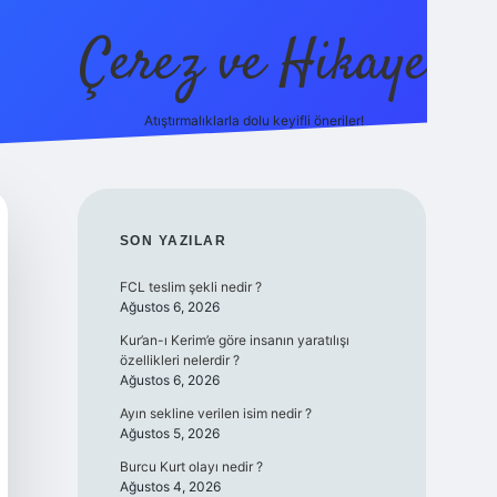
Çerez ve Hikaye
Atıştırmalıklarla dolu keyifli öneriler!
betexper
SIDEBAR
SON YAZILAR
FCL teslim şekli nedir ?
Ağustos 6, 2026
Kur’an-ı Kerim’e göre insanın yaratılışı
özellikleri nelerdir ?
Ağustos 6, 2026
Ayın sekline verilen isim nedir ?
Ağustos 5, 2026
Burcu Kurt olayı nedir ?
Ağustos 4, 2026