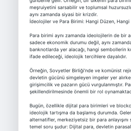
gündeme gelir. Örneğin, bir ülkenin para birim
meşruiyetini sarsabilir ve toplumsal huzursuzlu
aynı zamanda siyasi bir krizdir.
İdeolojiler ve Para Birimi: Hangi Düzen, Hang
Para birimi aynı zamanda ideolojilerin de bir ara
sadece ekonomik durumu değil, aynı zamanda to
banknotlarda yer alacağı, hangi sembollerin ku
ifade edileceği, ideolojik tercihlere dayalıdır.
Örneğin, Sovyetler Birliği’nde ve komünist rej
devletin gücünü simgeleyen imgeler yer alırken
girişimcilik ve pazarın gücü vurgulanmıştır. Par
şekillendirilmesinde önemli bir rol oynamaktad
Bugün, özellikle dijital para birimleri ve blockc
ideolojik tartışma da başlamış durumda. Gelene
alternatifler, merkeziyetsiz bir para anlayışın
temel soru şudur: Dijital para, devletin para