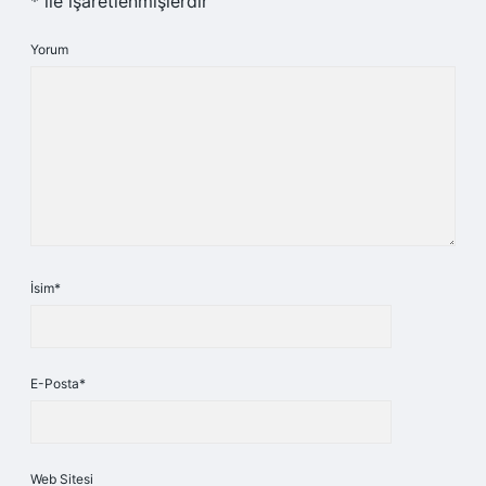
*
ile işaretlenmişlerdir
Yorum
İsim*
E-Posta*
Web Sitesi