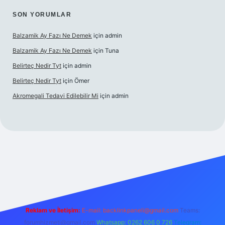
SON YORUMLAR
Balzamik Ay Fazı Ne Demek
için
admin
Balzamik Ay Fazı Ne Demek
için
Tuna
Belirteç Nedir Tyt
için
admin
Belirteç Nedir Tyt
için
Ömer
Akromegali Tedavi Edilebilir Mi
için
admin
xper
Reklam ve İletişim:
E-mail:
backlinkpaneli@gmail.com
Teams:
forumhizmeti@gmail.com
Whatsapp: 0262 606 0 726
Telegram: