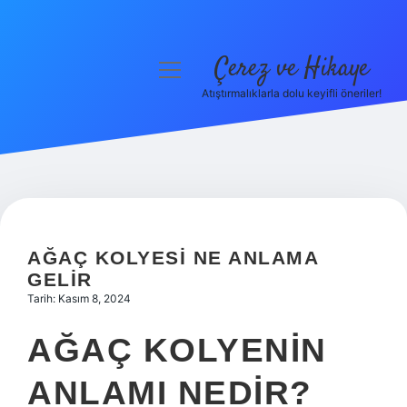
Çerez ve Hikaye
menüyü
aç
Atıştırmalıklarla dolu keyifli öneriler!
Anasayfa
Gizlilik Politikası
Yasal Uyarı
Hakkımızda
AĞAÇ KOLYESI NE ANLAMA
GELIR
Tarih: Kasım 8, 2024
AĞAÇ KOLYENIN
ANLAMI NEDIR?