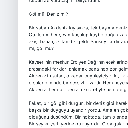
Akdeniz’e varacağımı biliyordum.
Göl mü, Deniz mi?
Bir sabah Akdeniz kıyısında, tek başıma deni
Gözlerim, her şeyin küçülüp kaybolduğu uzak n
akışı bana çok tanıdık geldi. Sanki yıllardır
mi, göl mü?
Kayseri’nin meşhur Erciyes Dağı’nın eteklerind
arasındaki farkları anlamak bana hep zor gelmi
Akdeniz’in suları, o kadar büyüleyiciydi ki, ilk
o suların içinde bir sessizlik vardı. Hem heye
Akdeniz, hem bir denizin kudretiyle hem de gö
Fakat, bir göl gibi durgun, bir deniz gibi hare
başka bir duyguyu uyandırıyordu. Ama en çok da
olduğunu düşündüm. Bir noktada, tam o anda g
Bir şeyler yerli yerine oturuyordu. O dalgaları