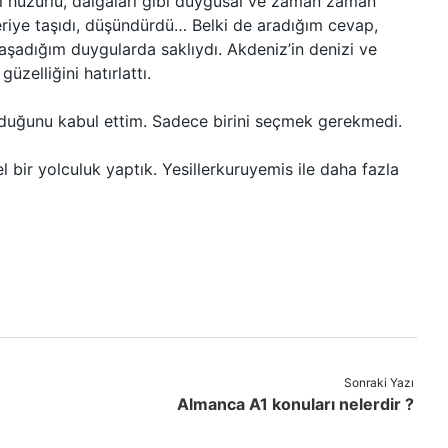
bi huzurlu, dalgaları gibi duygusal ve zaman zaman
leriye taşıdı, düşündürdü… Belki de aradığım cevap,
yaşadığım duygularda saklıydı. Akdeniz’in denizi ve
üzelliğini hatırlattı.
duğunu kabul ettim. Sadece birini seçmek gerekmedi.
bir yolculuk yaptık. Yesillerkuruyemis ile daha fazla
Sonraki Yazı
Almanca A1 konuları nelerdir ?