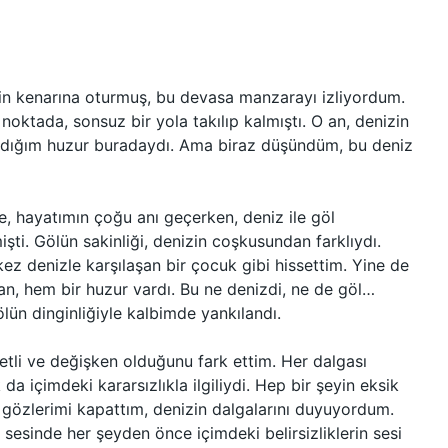
zin kenarına oturmuş, bu devasa manzarayı izliyordum.
oktada, sonsuz bir yola takılıp kalmıştı. O an, denizin
 aradığım huzur buradaydı. Ama biraz düşündüm, bu deniz
e, hayatımın çoğu anı geçerken, deniz ile göl
şti. Gölün sakinliği, denizin coşkusundan farklıydı.
 kez denizle karşılaşan bir çocuk gibi hissettim. Yine de
can, hem bir huzur vardı. Bu ne denizdi, ne de göl…
lün dinginliğiyle kalbimde yankılandı.
ketli ve değişken olduğunu fark ettim. Her dalgası
 içimdeki kararsızlıkla ilgiliydi. Hep bir şeyin eksik
özlerimi kapattım, denizin dalgalarını duyuyordum.
n sesinde her şeyden önce içimdeki belirsizliklerin sesi