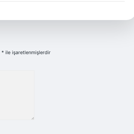
r
*
ile işaretlenmişlerdir