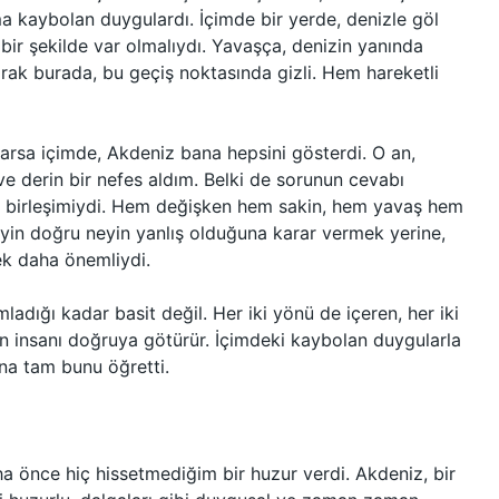
a kaybolan duygulardı. İçimde bir yerde, denizle göl
bir şekilde var olmalıydı. Yavaşça, denizin yanında
arak burada, bu geçiş noktasında gizli. Hem hareketli
varsa içimde, Akdeniz bana hepsini gösterdi. O an,
ve derin bir nefes aldım. Belki de sorunun cevabı
n birleşimiydi. Hem değişken hem sakin, hem yavaş hem
neyin doğru neyin yanlış olduğuna karar vermek yerine,
ek daha önemliydi.
adığı kadar basit değil. Her iki yönü de içeren, her iki
en insanı doğruya götürür. İçimdeki kaybolan duygularla
na tam bunu öğretti.
a önce hiç hissetmediğim bir huzur verdi. Akdeniz, bir