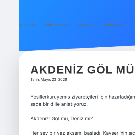
Anasayfa
Gizlilik Politikası
Yasal Uyarı
Hakkımızda
AKDENIZ GÖL MÜ 
Tarih: Mayıs 23, 2026
Yesillerkuruyemis ziyaretçileri için hazırlad
sade bir dille anlatıyoruz.
Akdeniz: Göl mü, Deniz mi?
Her şey bir yaz akşamı başladı. Kayseri’nin sı