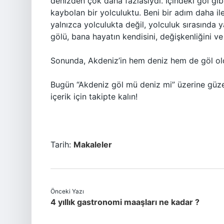
denizden çok daha fazlasıydı. İçindeki göl gi
kaybolan bir yolculuktu. Beni bir adım daha i
yalnızca yolculukta değil, yolculuk sırasında 
gölü, bana hayatın kendisini, değişkenliğini ve g
Sonunda, Akdeniz’in hem deniz hem de göl ol
Bugün “Akdeniz göl mü deniz mi” üzerine güzel 
içerik için takipte kalın!
Tarih:
Makaleler
Önceki Yazı
4 yıllık gastronomi maaşları ne kadar ?