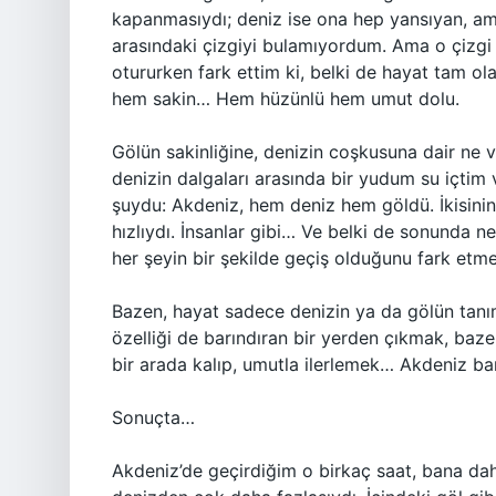
kapanmasıydı; deniz ise ona hep yansıyan, am
arasındaki çizgiyi bulamıyordum. Ama o çizgi 
otururken fark ettim ki, belki de hayat tam ol
hem sakin… Hem hüzünlü hem umut dolu.
Gölün sakinliğine, denizin coşkusuna dair ne 
denizin dalgaları arasında bir yudum su içtim 
şuydu: Akdeniz, hem deniz hem göldü. İkisini
hızlıydı. İnsanlar gibi… Ve belki de sonunda 
her şeyin bir şekilde geçiş olduğunu fark etm
Bazen, hayat sadece denizin ya da gölün tanıml
özelliği de barındıran bir yerden çıkmak, baz
bir arada kalıp, umutla ilerlemek… Akdeniz ba
Sonuçta…
Akdeniz’de geçirdiğim o birkaç saat, bana dah