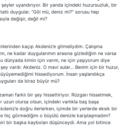
şeyler uyandırıyor. Bir yanda içindeki huzursuzluk, bir
 tatlı duygular. “Göl mü, deniz mi?” sorusu hep
ıyla değişir, değil mi?
tinlerinden kaçıp Akdeniz’e gitmeliydim. Çalışma
, ne kadar duygularımın arasına gizlediğim ne varsa
u dünyada kimin için varım, ne için yaşıyorum diye
şey vardı: Akdeniz. O mavi sular… Benim için bir huzur,
büyüyemediğimi hissediyorum. İnsan yaşlandıkça
duyguları da biraz büyür mü?
aman farklı bir şey hissettiriyor. Rüzgarı hissetmek,
r uzun olursa olsun, içindeki varlıkla baş başa
kdeniz’e doğru ilerlerken, içimde bir yerlerde eksik bir
’de hiç görmediğim o büyülü denizle karşılaşmadım?
biri bir başka kaybolan düşünceydi. Ama yol bitince