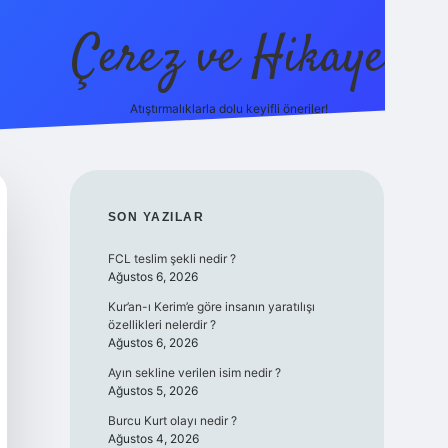
Çerez ve Hikaye
Atıştırmalıklarla dolu keyifli öneriler!
betexper
SIDEBAR
SON YAZILAR
FCL teslim şekli nedir ?
Ağustos 6, 2026
Kur’an-ı Kerim’e göre insanın yaratılışı
özellikleri nelerdir ?
Ağustos 6, 2026
Ayın sekline verilen isim nedir ?
Ağustos 5, 2026
Burcu Kurt olayı nedir ?
Ağustos 4, 2026