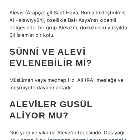
Alevis (Arapça: الع Saat Hava, Romantikleştirilmiş:
Al -ʿalawiyyūn), özellikle Batı Asya’nın kıdemli
bölgesinde, bir grup Alevizm, dokuzuncu yüzyılda
Şii İslam’ın bir kolu.
SÜNNI VE ALEVI
EVLENEBILIR MI?
Müslüman veya mezhep Hz. Ali (RA) mesleğe ve
meşruiyete dayanmaktadır.
ALEVILER GUSÜL
ALIYOR MU?
Gus yağı ve yıkama Alevis’in tepesinde. Gus yağı