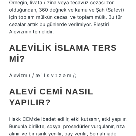
Örneğin, livata / zina veya tecavüz cezası zor
olduğundan, 360 değnek ve kamu ve Şah (Safevi)
için toplam mülkün cezası ve toplam mülk. Bu tür
cezalar artık bu günlerde verilmiyor. Eleştiri
Alevizmin temelidir.
ALEVILIK İSLAMA TERS
MI?
Alevizm ( / æ ˈ l ɛ v ɪ z ə m /;
ALEVI CEMI NASIL
YAPILIR?
Hakk CEM’de ibadet edilir, etki kutsanır, etki yapılır.
Bununla birlikte, sosyal prosedürler vurgulanır, rıza
alınır ve bir ısırık yenilir, pay verilir, Semah iade