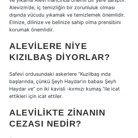
ve yıkama Alevi inancında önemli bir yere sahiptir.
Alevizm’de, iç temizliğin bir zorunluluk olması
dışında vücudu yıkamak ve temizlemek önemlidir.
Elinize, dilinize ve belinize sahip olma prensibini
korumak önemlidir.
ALEVILERE NIYE
KIZILBAŞ DIYORLAR?
Safevi ordusundaki askerlere “Kuzilbaş ında
başlarında, çünkü Şeyh Haydar’ın babası Şeyh
Haydar ve” on iki kavisli -kırmızı kumaş “ile icat
ettikleri için icat ettiler.
ALEVILIKTE ZINANIN
CEZASI NEDIR?