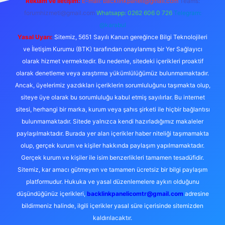
Reklam ve İletişim:
E-mail:
backlinkpaneli@gmail.com
Teams:
forumhizmeti@gmail.com
Whatsapp: 0262 606 0 726
Telegram:
@karabul
Yasal Uyarı:
Sitemiz, 5651 Sayılı Kanun gereğince Bilgi Teknolojileri
ve İletişim Kurumu (BTK) tarafından onaylanmış bir Yer Sağlayıcı
olarak hizmet vermektedir. Bu nedenle, sitedeki içerikleri proaktif
olarak denetleme veya araştırma yükümlülüğümüz bulunmamaktadır.
Ancak, üyelerimiz yazdıkları içeriklerin sorumluluğunu taşımakta olup,
siteye üye olarak bu sorumluluğu kabul etmiş sayılırlar. Bu internet
sitesi, herhangi bir marka, kurum veya şahıs şirketi ile hiçbir bağlantısı
bulunmamaktadır. Sitede yalnızca kendi hazırladığımız makaleler
paylaşılmaktadır. Burada yer alan içerikler haber niteliği taşımamakta
olup, gerçek kurum ve kişiler hakkında paylaşım yapılmamaktadır.
Gerçek kurum ve kişiler ile isim benzerlikleri tamamen tesadüfidir.
Sitemiz, kar amacı gütmeyen ve tamamen ücretsiz bir bilgi paylaşım
platformudur. Hukuka ve yasal düzenlemelere aykırı olduğunu
düşündüğünüz içerikleri,
backlinkpanelicomtr@gmail.com
adresine
bildirmeniz halinde, ilgili içerikler yasal süre içerisinde sitemizden
kaldırılacaktır.