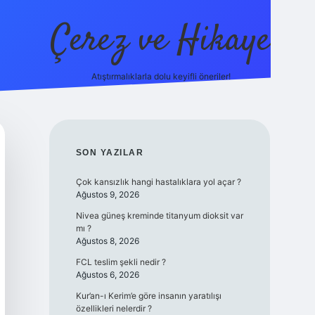
Çerez ve Hikaye
Atıştırmalıklarla dolu keyifli öneriler!
betexper
SIDEBAR
SON YAZILAR
Çok kansızlık hangi hastalıklara yol açar ?
Ağustos 9, 2026
Nivea güneş kreminde titanyum dioksit var
mı ?
Ağustos 8, 2026
FCL teslim şekli nedir ?
Ağustos 6, 2026
Kur’an-ı Kerim’e göre insanın yaratılışı
özellikleri nelerdir ?