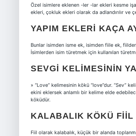
Özel isimlere eklenen -ler -lar ekleri kesme işare
ekleri, çokluk ekleri olarak da adlandırılır ve ç
YAPIM EKLERI KAÇA A
Bunlar isimden isme ek, isimden fiile ek, fiilden
İsimlerden isim türetmek için kullanılan türetm
SEVGI KELIMESININ YA
» “Love” kelimesinin kökü “love”dur. “Sev” keli
ekini eklersek anlamlı bir kelime elde edebilece
köküdür.
KALABALIK KÖKÜ FIIL
Fiil olarak kalabalık, küçük bir alanda toplanm