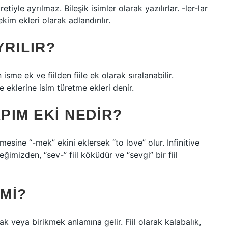
tiyle ayrılmaz. Bileşik isimler olarak yazılırlar. -ler-lar
ekim ekleri olarak adlandırılır.
YRILIR?
 isme ek ve fiilden fiile ek olarak sıralanabilir.
e eklerine isim türetme ekleri denir.
PIM EKI NEDIR?
mesine “-mek” ekini eklersek “to love” olur. Infinitive
ğimizden, “sev-” fiil köküdür ve “sevgi” bir fiil
 MI?
ak veya birikmek anlamına gelir. Fiil olarak kalabalık,