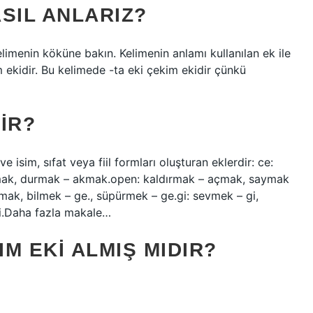
ASIL ANLARIZ?
elimenin köküne bakın. Kelimenin anlamı kullanılan ek ile
 ekidir. Bu kelimede -ta eki çekim ekidir çünkü
IR?
e isim, sıfat veya fiil formları oluşturan eklerdir: ce:
mak, durmak – akmak.open: kaldırmak – açmak, saymak
ak, bilmek – ge., süpürmek – ge.gi: sevmek – gi,
 ki.Daha fazla makale…
IM EKI ALMIŞ MIDIR?