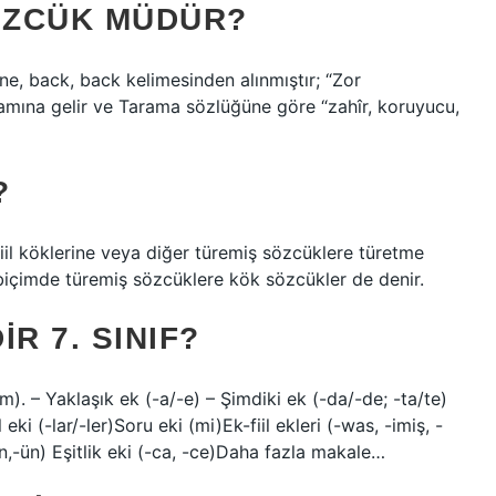
ÖZCÜK MÜDÜR?
mına gelir ve Tarama sözlüğüne göre “zahîr, koruyucu,
?
iil köklerine veya diğer türemiş sözcüklere türetme
t biçimde türemiş sözcüklere kök sözcükler de denir.
R 7. SINIF?
m). – Yaklaşık ek (-a/-e) – Şimdiki ek (-da/-de; -ta/te)
l eki (-lar/-ler)Soru eki (mi)Ek-fiil ekleri (-was, -imiş, -
un,-ün) Eşitlik eki (-ca, -ce)Daha fazla makale…