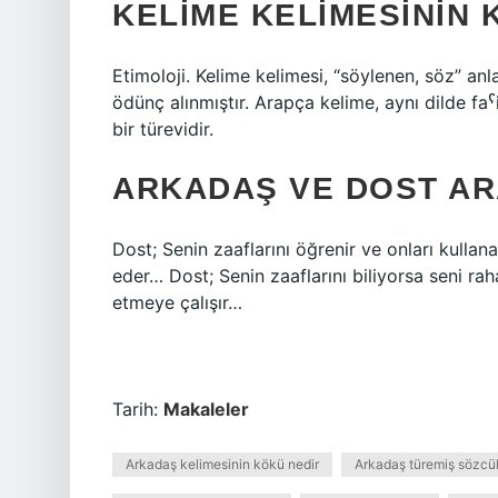
KELIME KELIMESININ 
Etimoloji. Kelime kelimesi, “söylenen, söz” anlamına gelen Arapça 
ödünç alınmıştır. Arapça kelime, aynı dilde faˁila(t) ölçüsünde de
bir türevidir.
ARKADAŞ VE DOST AR
Dost; Senin zaaflarını öğrenir ve onları kullana
eder… Dost; Senin zaaflarını biliyorsa seni raha
etmeye çalışır…
Tarih:
Makaleler
Arkadaş kelimesinin kökü nedir
Arkadaş türemiş sözcü