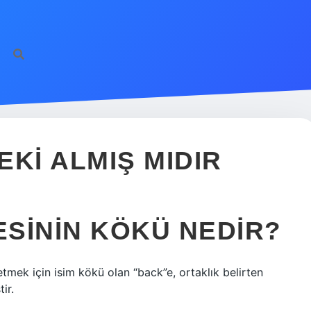
KI ALMIŞ MIDIR
SININ KÖKÜ NEDIR?
 etmek için isim kökü olan “back”e, ortaklık belirten
ir.