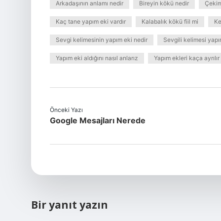
Arkadaşının anlamı nedir
Bireyin kökü nedir
Çekim 
Kaç tane yapım eki vardır
Kalabalık kökü fiil mi
Ke
Sevgi kelimesinin yapım eki nedir
Sevgili kelimesi yapı
Yapım eki aldığını nasıl anlarız
Yapım ekleri kaça ayrılır
Önceki Yazı
Google Mesajları Nerede
Bir yanıt yazın