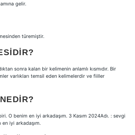
amına gelir.
mesinden türemiştir.
ESIDIR?
dıktan sonra kalan bir kelimenin anlamlı kısmıdır. Bir
mler varlıkları temsil eden kelimelerdir ve fiiller
 NEDIR?
 biri. O benim en iyi arkadaşım. 3 Kasım 2024Adı. : sevgi
m en iyi arkadaşım.