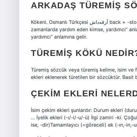
ARKADAŞ TÜREMIŞ S
Kökeni. Osmanlı Türkçesi آرقه‌داش‎ back + -stone, back, back kelimesinden alınmıştır; “Zor
zamanlarda yardım eden kimse, yardımcı” anla
yardımcı” anlamına gelir.
TÜREMIŞ KÖKÜ NEDIR
Türemiş sözcük veya türemiş kelime, isim ve f
ekleri eklenerek türetilen bir sözcüktür. Basi
ÇEKIM EKLERI NELERDI
İsim çekim ekleri şunlardır: Durum ekleri (duru
… İyelik ekleri (-ı/-i/-u/-ü) İlgi zamiri -ki. Çoğu
ise, -dir)Tamamlayıcı (=göreceli) ek (-ın,-in,-