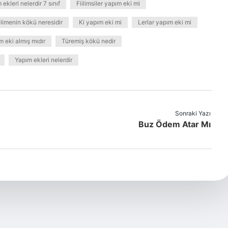
ekleri nelerdir 7 sınıf
Fiilimsiler yapım eki mi
limenin kökü neresidir
Ki yapım eki mi
Lerlar yapım eki mi
m eki almış mıdır
Türemiş kökü nedir
Yapım ekleri nelerdir
Sonraki Yazı
Buz Ödem Atar Mı