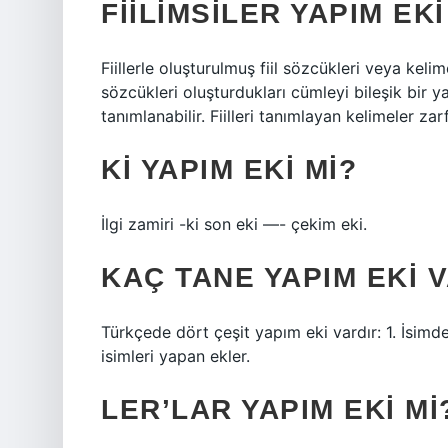
FIILIMSILER YAPIM EKI
Fiillerle oluşturulmuş fiil sözcükleri veya kelim
sözcükleri oluşturdukları cümleyi bileşik bir yap
tanımlanabilir. Fiilleri tanımlayan kelimeler zarf
KI YAPIM EKI MI?
İlgi zamiri -ki son eki —- çekim eki.
KAÇ TANE YAPIM EKI 
Türkçede dört çeşit yapım eki vardır: 1. İsimd
isimleri yapan ekler.
LER’LAR YAPIM EKI MI