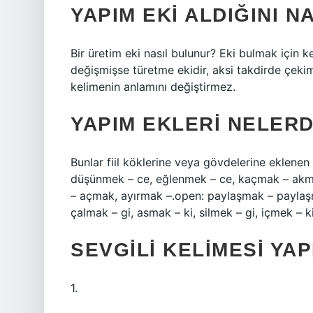
YAPIM EKI ALDIĞINI N
Bir üretim eki nasıl bulunur? Eki bulmak için k
değişmişse türetme ekidir, aksi takdirde çekim
kelimenin anlamını değiştirmez.
YAPIM EKLERI NELERD
Bunlar fiil köklerine veya gövdelerine eklenen v
düşünmek – ce, eğlenmek – ce, kaçmak – ak
– açmak, ayırmak –.open: paylaşmak – paylaşm
çalmak – gi, asmak – ki, silmek – gi, içmek –
SEVGILI KELIMESI YAP
1.