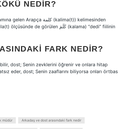
KÖKÜ NEDIR?
كلمة (kalima(t)) kelimesinden
 görülen كَلَمَ (kalama) “dedi” fiilinin
ASINDAKI FARK NEDIR?
bilir, dost; Senin zevklerini öğrenir ve onlara hitap
tsız eder, dost; Senin zaaflarını biliyorsa onları örtbas
k müdür
Arkadaş ve dost arasındaki fark nedir