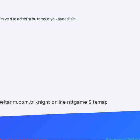
m ve site adresim bu tarayıcıya kaydedilsin.
eeltarim.com.tr
knight online
nttgame
Sitemap
backlinkpaneli@gmail.com
Teams:
forumhizmeti@gmail.com
Whatsapp: 0262 60