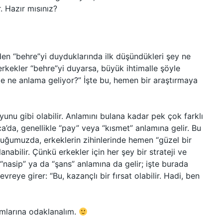
. Hazır mısınız?
den “behre”yi duyduklarında ilk düşündükleri şey ne
 erkekler “behre”yi duyarsa, büyük ihtimalle şöyle
e ne anlama geliyor?” İşte bu, hemen bir araştırmaya
 oyunu gibi olabilir. Anlamını bulana kadar pek çok farklı
ıca’da, genellikle “pay” veya “kısmet” anlamına gelir. Bu
duğumuzda, erkeklerin zihinlerinde hemen “güzel bir
lanabilir. Çünkü erkekler için her şey bir strateji ve
 “nasip” ya da “şans” anlamına da gelir; işte burada
reye girer: “Bu, kazançlı bir fırsat olabilir. Hadi, ben
ımlarına odaklanalım.