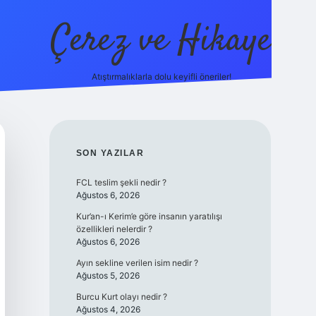
Çerez ve Hikaye
Atıştırmalıklarla dolu keyifli öneriler!
betexper
SIDEBAR
SON YAZILAR
FCL teslim şekli nedir ?
Ağustos 6, 2026
Kur’an-ı Kerim’e göre insanın yaratılışı
özellikleri nelerdir ?
Ağustos 6, 2026
Ayın sekline verilen isim nedir ?
Ağustos 5, 2026
Burcu Kurt olayı nedir ?
Ağustos 4, 2026