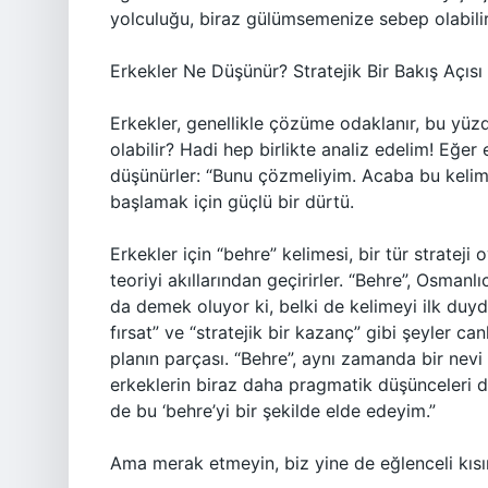
yolculuğu, biraz gülümsemenize sebep olabilir
Erkekler Ne Düşünür? Stratejik Bir Bakış Açısı
Erkekler, genellikle çözüme odaklanır, bu yüz
olabilir? Hadi hep birlikte analiz edelim! Eğer
düşünürler: “Bunu çözmeliyim. Acaba bu kelim
başlamak için güçlü bir dürtü.
Erkekler için “behre” kelimesi, bir tür strateji
teoriyi akıllarından geçirirler. “Behre”, Osmanl
da demek oluyor ki, belki de kelimeyi ilk duy
fırsat” ve “stratejik bir kazanç” gibi şeyler can
planın parçası. “Behre”, aynı zamanda bir nevi
erkeklerin biraz daha pragmatik düşünceleri dev
de bu ‘behre’yi bir şekilde elde edeyim.”
Ama merak etmeyin, biz yine de eğlenceli kıs