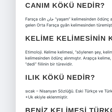
CANIM KÖKÜ NEDIR?
Farsça cān جان “yaşam” kelimesinden ödünç alınmış bir kelimedir. Bu kelime, “ruh, yaşam” anlamına
gelen Orta Farsça gyān kelimesinden türemişti
KELIME KELIMESININ 
Etimoloji. Kelime kelimesi, “söylenen şey, kelime” anlam
kelimesinden ödünç alınmıştır. Arapça kelime, aynı dil
“dedi” fiilinin bir türevidir.
ILIK KÖKÜ NEDIR?
sıcak – Nisanyan Sözlüğü. Eski Türkçe ve Türkiy
+Uk ekiyle eklenmiştir.
BENIZ KELIMESI TÜRK