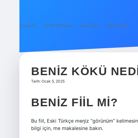
Anasayfa
Gizlilik Politikası
Yasal Uyarı
Hakkımızda
BENIZ KÖKÜ NED
Tarih: Ocak 5, 2025
BENIZ FIIL MI?
Bu fiil, Eski Türkçe meŋiz “görünüm” kelimesind
bilgi için, me makalesine bakın.