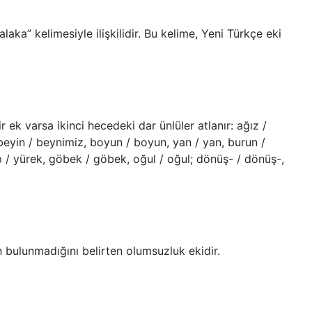
laka” kelimesiyle ilişkilidir. Bu kelime, Yeni Türkçe eki
r ek varsa ikinci hecedeki dar ünlüler atlanır: ağız /
i, beyin / beynimiz, boyun / boyun, yan / yan, burun /
p / yürek, göbek / göbek, oğul / oğul; dönüş- / dönüş-,
in bulunmadığını belirten olumsuzluk ekidir.