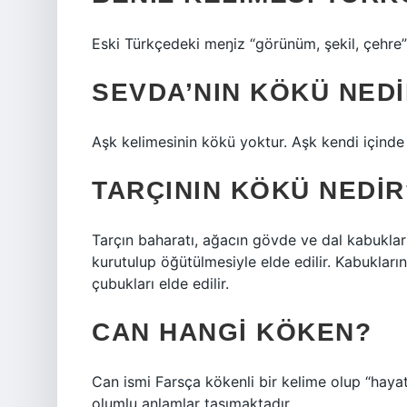
Eski Türkçedeki meŋiz “görünüm, şekil, çehre”
SEVDA’NIN KÖKÜ NED
Aşk kelimesinin kökü yoktur. Aşk kendi içinde
TARÇININ KÖKÜ NEDIR
Tarçın baharatı, ağacın gövde ve dal kabuklar
kurutulup öğütülmesiyle elde edilir. Kabukların i
çubukları elde edilir.
CAN HANGI KÖKEN?
Can ismi Farsça kökenli bir kelime olup “hayat”,
olumlu anlamlar taşımaktadır.