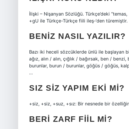
İlişki – Nişanyan Sözlüğü. Türkçe’deki “temas, a
+gU ile Türkçe-Türkçe fiili ileş-‘den türemiştir.
BENIZ NASIL YAZILIR?
Bazı iki heceli sözcüklerde ünlü ile başlayan bi
ağız, alın / alın, çığlık / bağırsak, ben / benz
burunlar, burun / burunlar, göğüs / göğüs, kal
…
SIZ SIZ YAPIM EKI MI?
+siz, +siz, +suz, +sız: Bir nesnede bir özelliğ
BERI ZARF FIIL MI?