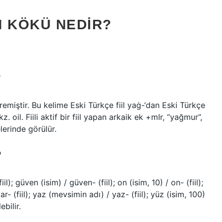
 KÖKÜ NEDIR?
?
miştir. Bu kelime Eski Türkçe fiil yaġ-‘dan Eski Türkçe
z. oil. Fiili aktif bir fiil yapan arkaik ek +mIr, “yağmur”,
lerinde görülür.
?
iil); güven (isim) / güven- (fiil); on (isim, 10) / on- (fiil);
var- (fiil); yaz (mevsimin adı) / yaz- (fiil); yüz (isim, 100)
ebilir.