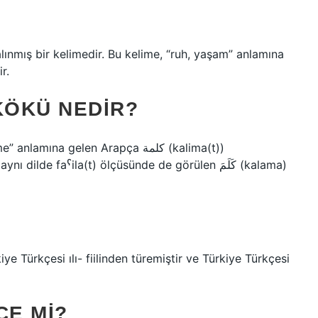
r.
KÖKÜ NEDIR?
ına gelen Arapça كلمة (kalima(t))
de faˁila(t) ölçüsünde de görülen كَلَمَ (kalama)
e Türkçesi ılı- fiilinden türemiştir ve Türkiye Türkçesi
ÇE MI?