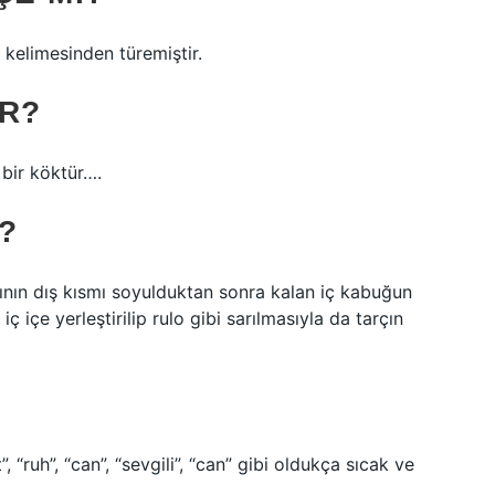
 kelimesinden türemiştir.
IR?
 bir köktür….
?
ının dış kısmı soyulduktan sonra kalan iç kabuğun
ç içe yerleştirilip rulo gibi sarılmasıyla da tarçın
 “ruh”, “can”, “sevgili”, “can” gibi oldukça sıcak ve