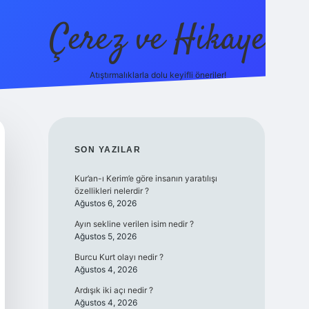
Çerez ve Hikaye
Atıştırmalıklarla dolu keyifli öneriler!
betexper
SIDEBAR
SON YAZILAR
Kur’an-ı Kerim’e göre insanın yaratılışı
özellikleri nelerdir ?
Ağustos 6, 2026
Ayın sekline verilen isim nedir ?
Ağustos 5, 2026
Burcu Kurt olayı nedir ?
Ağustos 4, 2026
Ardışık iki açı nedir ?
Ağustos 4, 2026