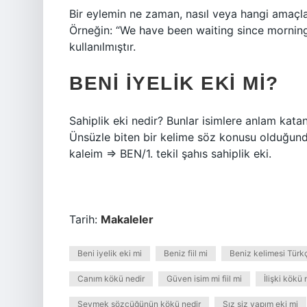
Bir eylemin ne zaman, nasıl veya hangi amaçla 
Örneğin: “We have been waiting since morning”
kullanılmıştır.
BENI IYELIK EKI MI?
Sahiplik eki nedir? Bunlar isimlere anlam katan
Ünsüzle biten bir kelime söz konusu olduğunda
kaleim ⇒ BEN/1. tekil şahıs sahiplik eki.
Tarih:
Makaleler
Beni iyelik eki mi
Beniz fiil mi
Beniz kelimesi Türk
Canım kökü nedir
Güven isim mi fiil mi
İlişki kökü 
Sevmek sözcüğünün kökü nedir
Sız siz yapım eki mi