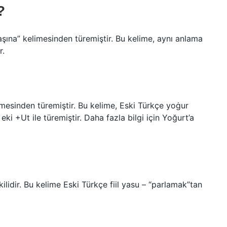
?
aşına” kelimesinden türemiştir. Bu kelime, aynı anlama
r.
?
imesinden türemiştir. Bu kelime, Eski Türkçe yoġur
ki +Ut ile türemiştir. Daha fazla bilgi için Yoğurt’a
kilidir. Bu kelime Eski Türkçe fiil yasu – “parlamak”tan