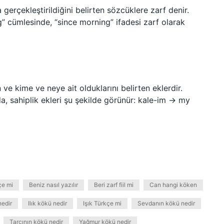
gerçekleştirildiğini belirten sözcüklere zarf denir.
 cümlesinde, “since morning” ifadesi zarf olarak
 ve kime ve neye ait olduklarını belirten eklerdir.
, sahiplik ekleri şu şekilde görünür: kale-im → my
çe mi
Beniz nasıl yazılır
Beri zarf fiil mi
Can hangi köken
nedir
Ilık kökü nedir
Işık Türkçe mi
Sevdanın kökü nedir
Tarçının kökü nedir
Yağmur kökü nedir