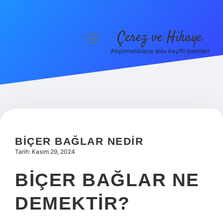
Çerez ve Hikaye
menüyü
aç
Atıştırmalıklarla dolu keyifli öneriler!
Anasayfa
Gizlilik Politikası
Yasal Uyarı
Hakkımızda
BIÇER BAĞLAR NEDIR
Tarih: Kasım 29, 2024
BIÇER BAĞLAR NE
DEMEKTIR?