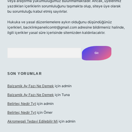
veya araştırma yükümlülüğümüz bulunmamaktadır. Ancak, üyelerimiz
yazdıkları içeriklerin sorumluluğunu taşımakta olup, siteye üye olarak
bu sorumluluğu kabul etmiş sayılırlar.
Hukuka ve yasal düzenlemelere aykırı olduğunu düşündüğünüz
içerikleri,
backlinkpanelicomtr@gmail.com
adresine bildirmeniz halinde,
ilgili içerikler yasal süre içerisinde sitemizden kaldırılacaktır.
Arama
SON YORUMLAR
Balzamik Ay Fazı Ne Demek
için
admin
Balzamik Ay Fazı Ne Demek
için
Tuna
Belirteç Nedir Tyt
için
admin
Belirteç Nedir Tyt
için
Ömer
Akromegali Tedavi Edilebilir Mi
için
admin