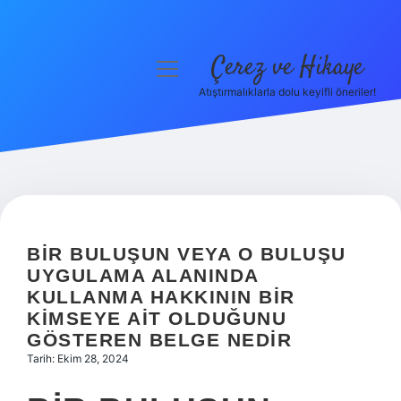
Çerez ve Hikaye
menüyü
aç
Atıştırmalıklarla dolu keyifli öneriler!
Anasayfa
Gizlilik Politikası
Yasal Uyarı
Hakkımızda
BIR BULUŞUN VEYA O BULUŞU
UYGULAMA ALANINDA
KULLANMA HAKKININ BIR
KIMSEYE AIT OLDUĞUNU
GÖSTEREN BELGE NEDIR
Tarih: Ekim 28, 2024