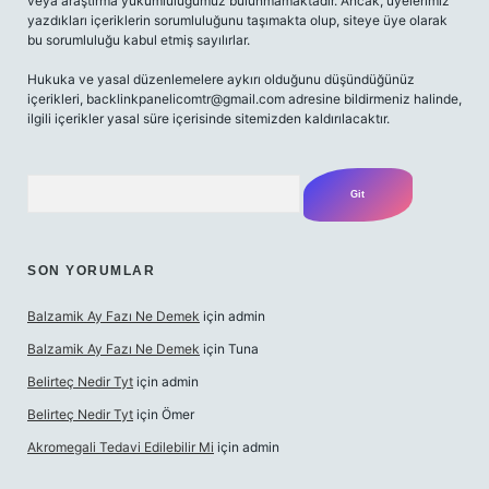
veya araştırma yükümlülüğümüz bulunmamaktadır. Ancak, üyelerimiz
yazdıkları içeriklerin sorumluluğunu taşımakta olup, siteye üye olarak
bu sorumluluğu kabul etmiş sayılırlar.
Hukuka ve yasal düzenlemelere aykırı olduğunu düşündüğünüz
içerikleri,
backlinkpanelicomtr@gmail.com
adresine bildirmeniz halinde,
ilgili içerikler yasal süre içerisinde sitemizden kaldırılacaktır.
Arama
SON YORUMLAR
Balzamik Ay Fazı Ne Demek
için
admin
Balzamik Ay Fazı Ne Demek
için
Tuna
Belirteç Nedir Tyt
için
admin
Belirteç Nedir Tyt
için
Ömer
Akromegali Tedavi Edilebilir Mi
için
admin