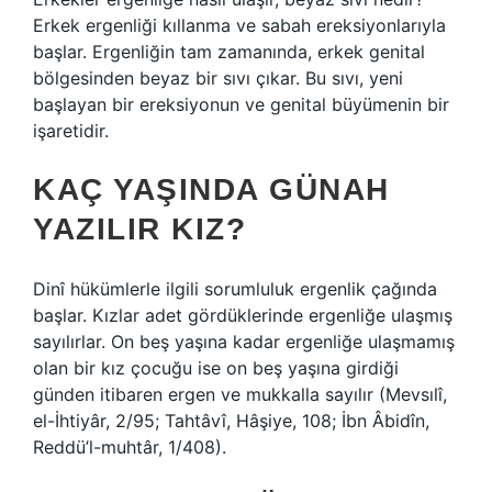
Erkek ergenliği kıllanma ve sabah ereksiyonlarıyla
başlar. Ergenliğin tam zamanında, erkek genital
bölgesinden beyaz bir sıvı çıkar. Bu sıvı, yeni
başlayan bir ereksiyonun ve genital büyümenin bir
işaretidir.
KAÇ YAŞINDA GÜNAH
YAZILIR KIZ?
Dinî hükümlerle ilgili sorumluluk ergenlik çağında
başlar. Kızlar adet gördüklerinde ergenliğe ulaşmış
sayılırlar. On beş yaşına kadar ergenliğe ulaşmamış
olan bir kız çocuğu ise on beş yaşına girdiği
günden itibaren ergen ve mukkalla sayılır (Mevsılî,
el-İhtiyâr, 2/95; Tahtâvî, Hâşiye, 108; İbn Âbidîn,
Reddü’l-muhtâr, 1/408).