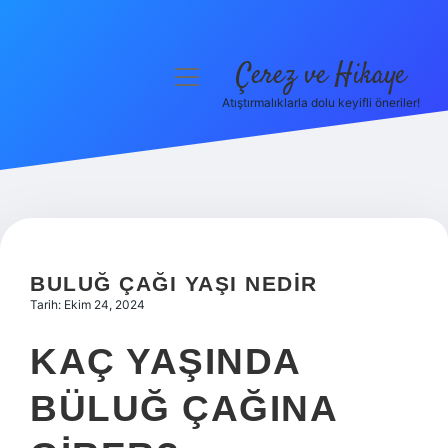
Çerez ve Hikaye
menüyü
aç
Atıştırmalıklarla dolu keyifli öneriler!
Anasayfa
Gizlilik Politikası
Yasal Uyarı
Hakkımızda
BULUĞ ÇAĞI YAŞI NEDIR
Tarih: Ekim 24, 2024
KAÇ YAŞINDA
BÜLUĞ ÇAĞINA